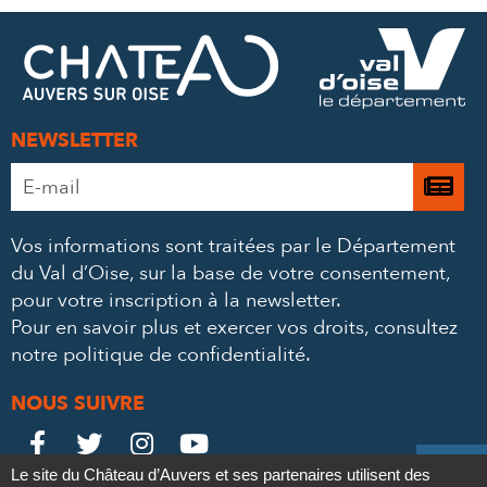
FACEBOOK
TWITTER
E-
MAIL
NEWSLETTER
Adresse
Je

e-
m’
mail
Vos informations sont traitées par le Département
à
*
du Val d’Oise, sur la base de votre consentement,
la
pour votre inscription à la newsletter.
ne
Pour en savoir plus et exercer vos droits,
consultez
notre politique de confidentialité
.
NOUS SUIVRE
Le
Le
Le
Le





Le site du Château d’Auvers et ses partenaires utilisent des