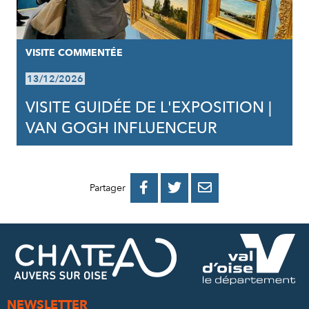
VISITE COMMENTÉE
13/12/2026
VISITE GUIDÉE DE L'EXPOSITION |
VAN GOGH INFLUENCEUR
PARTAGER
PARTAGER
PARTAGER



Partager
SUR
SUR
PAR
FACEBOOK
TWITTER
E-
MAIL
NEWSLETTER