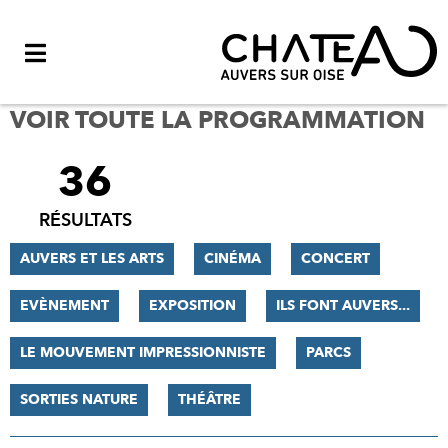
Menu
VOIR TOUTE LA PROGRAMMATION
36
FILTRER
LES
RÉSULTATS
RÉSULTATS
AUVERS ET LES ARTS
CINÉMA
CONCERT
EVÈNEMENT
EXPOSITION
ILS FONT AUVERS...
LE MOUVEMENT IMPRESSIONNISTE
PARCS
SORTIES NATURE
THÉÂTRE