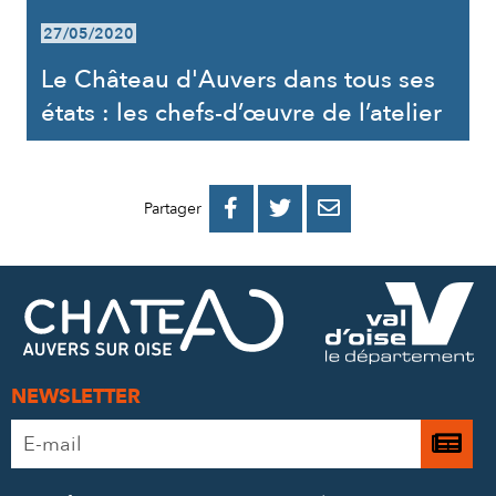
27/05/2020
Le Château d'Auvers dans tous ses
états : les chefs-d’œuvre de l’atelier
PARTAGER
PARTAGER
PARTAGER



Partager
SUR
SUR
PAR
FACEBOOK
TWITTER
E-
MAIL
NEWSLETTER
Adresse
Je

e-
m’
mail