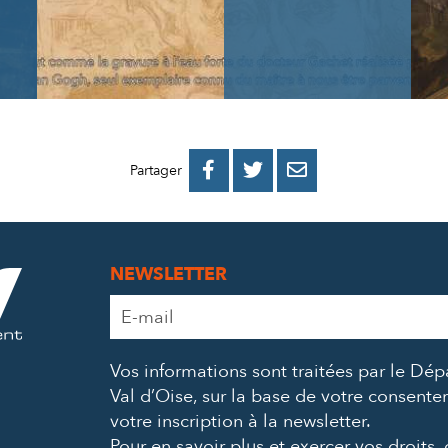
PARTAGER
PARTAGER
PARTAGER



Partager
SUR
SUR
PAR
FACEBOOK
TWITTER
E-
NEWSLETTER
MAIL
Adresse
e-
mail
Vos informations sont traitées par le Dé
*
Val d’Oise, sur la base de votre consent
votre inscription à la newsletter.
Pour en savoir plus et exercer vos droits,