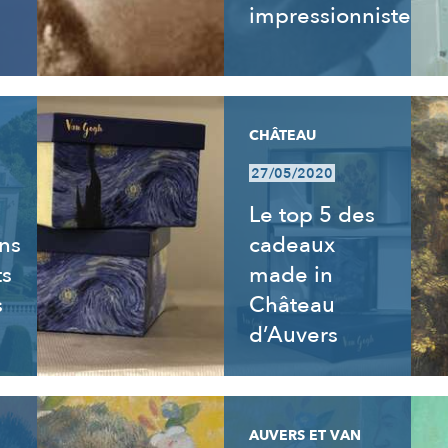
impressionnistes
CHÂTEAU
27/05/2020
Le top 5 des
ns
cadeaux
ts
made in
s
Château
d’Auvers
AUVERS ET VAN