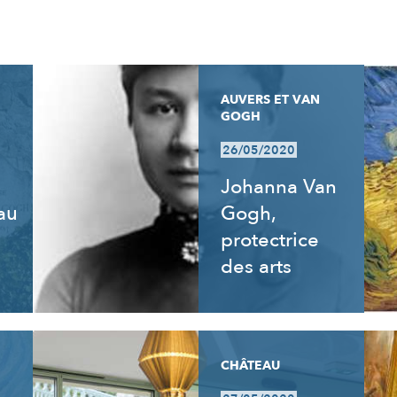
AUVERS ET VAN
GOGH
26/05/2020
Johanna Van
 au
Gogh,
e
protectrice
des arts
CHÂTEAU