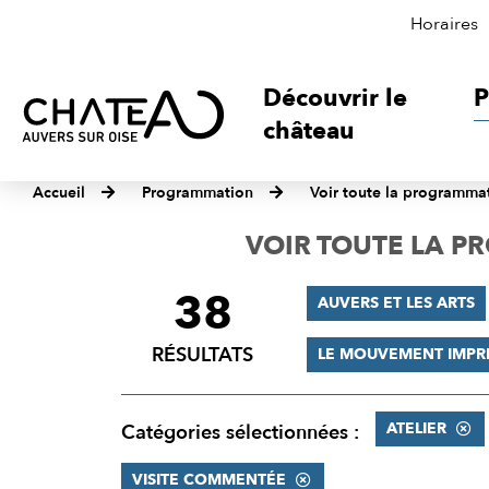
Horaires
Découvrir le
P
château
Accueil
Programmation
Voir toute la programma
VOIR TOUTE LA 
38
FILTRER
AUVERS ET LES ARTS
LES
RÉSULTATS
LE MOUVEMENT IMPR
RÉSULTATS
ATELIER
Catégories sélectionnées :
VISITE COMMENTÉE