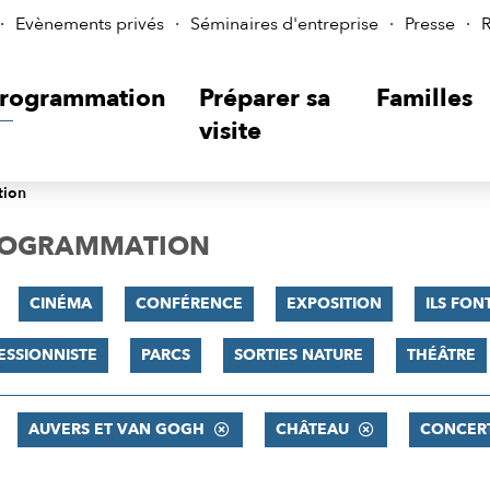
Evènements privés
Séminaires d'entreprise
Presse
R
rogrammation
Préparer sa
Familles
visite
tion
PROGRAMMATION
CINÉMA
CONFÉRENCE
EXPOSITION
ILS FON
ESSIONNISTE
PARCS
SORTIES NATURE
THÉÂTRE
AUVERS ET VAN GOGH
CHÂTEAU
CONCER