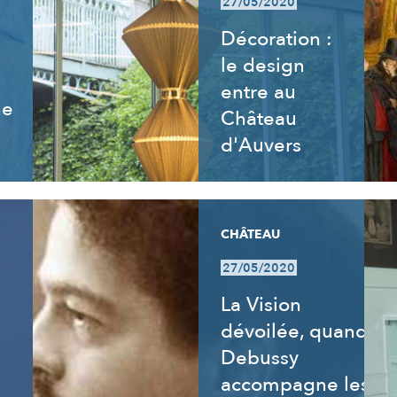
27/05/2020
Décoration :
le design
entre au
ne
Château
d'Auvers
CHÂTEAU
27/05/2020
La Vision
dévoilée, quand
Debussy
accompagne les