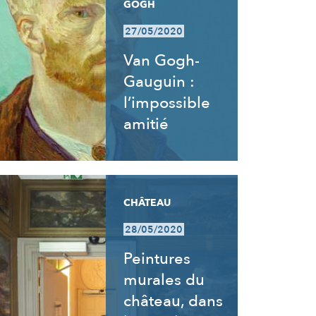
GOGH
27/05/2020
Van Gogh-
Gauguin :
l’impossible
amitié
CHÂTEAU
28/05/2020
Peintures
murales du
château, dans