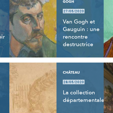
GOGH
27/05/2020
Van Gogh et
Gauguin : une
ir
rencontre
destructrice
CHÂTEAU
28/05/2020
La collection
départementale