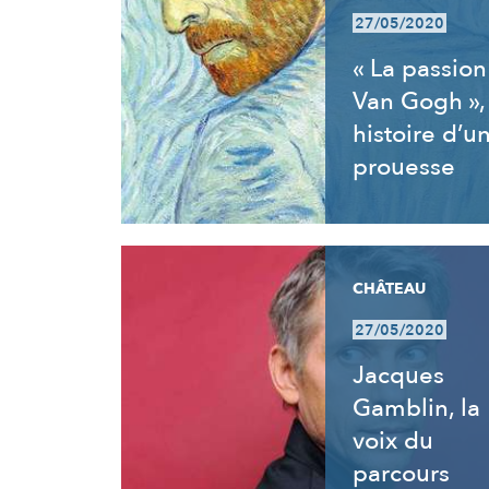
27/05/2020
« La passion
Van Gogh »,
histoire d’u
prouesse
CHÂTEAU
27/05/2020
Jacques
Gamblin, la
voix du
parcours