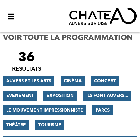
Menu
VOIR TOUTE LA PROGRAMMATION
36
FILTRER
LES
RÉSULTATS
RÉSULTATS
AUVERS ET LES ARTS
CINÉMA
CONCERT
EVÈNEMENT
EXPOSITION
ILS FONT AUVERS...
LE MOUVEMENT IMPRESSIONNISTE
PARCS
THÉÂTRE
TOURISME