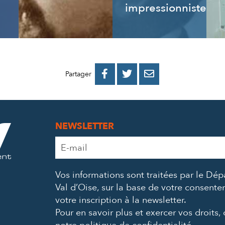
impressionnistes
PARTAGER
PARTAGER
PARTAGER



Partager
SUR
SUR
PAR
FACEBOOK
TWITTER
E-
NEWSLETTER
MAIL
Adresse
e-
mail
Vos informations sont traitées par le Dé
*
Val d’Oise, sur la base de votre consent
votre inscription à la newsletter.
Pour en savoir plus et exercer vos droits,