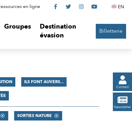
Le
Le
Le
Le
Englis
essources en ligne
EN




Château
Château
Château
Château
Groupes
Destination
Billetterie
sur
sur
sur
sur
évasion
Facebook
Twitter
Instagram
YouTube

ITION
ILS FONT AUVERS...
Contact
TÉE

Newsletter
SORTIES NATURE