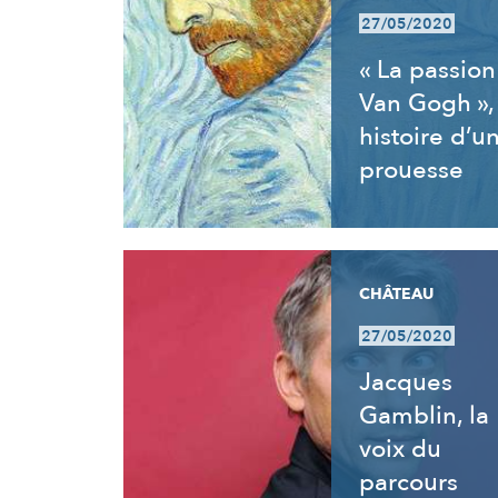
27/05/2020
« La passion
Van Gogh »,
histoire d’u
prouesse
CHÂTEAU
27/05/2020
Jacques
Gamblin, la
voix du
parcours