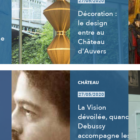
27/05/2020
Décoration :
le design
entre au
ne
Château
d'Auvers
CHÂTEAU
27/05/2020
La Vision
dévoilée, quand
Debussy
accompagne les