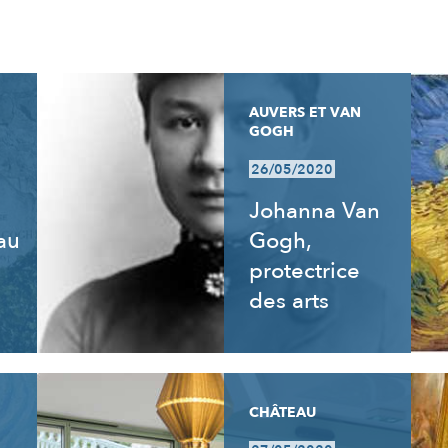
AUVERS ET VAN
GOGH
26/05/2020
Johanna Van
 au
Gogh,
e
protectrice
des arts
CHÂTEAU