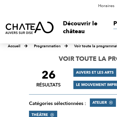
Horaires
Découvrir le
P
château
Accueil
Programmation
Voir toute la programma
VOIR TOUTE LA 
26
FILTRER
AUVERS ET LES ARTS
LES
RÉSULTATS
LE MOUVEMENT IMPR
RÉSULTATS
ATELIER
Catégories sélectionnées :
THÉÂTRE