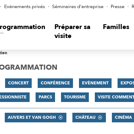
Evènements privés
Séminaires d'entreprise
Presse
R
rogrammation
Préparer sa
Familles
visite
tion
PROGRAMMATION
CONCERT
CONFÉRENCE
EVÈNEMENT
EXPOS
ESSIONNISTE
PARCS
TOURISME
VISITE COMMEN
AUVERS ET VAN GOGH
CHÂTEAU
CINÉMA