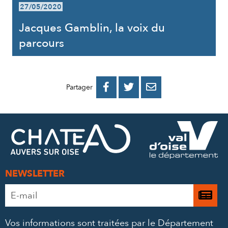
27/05/2020
Jacques Gamblin, la voix du
parcours
PARTAGER
PARTAGER
PARTAGER



Partager
SUR
SUR
PAR
FACEBOOK
TWITTER
E-
MAIL
NEWSLETTER
Adresse
Je

e-
m’
mail
Vos informations sont traitées par le Département