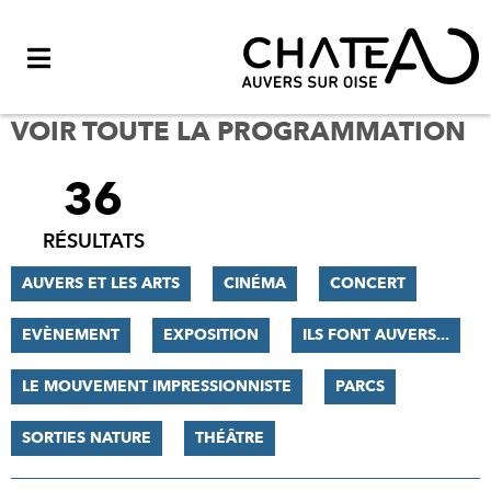
Menu
VOIR TOUTE LA PROGRAMMATION
36
FILTRER
LES
RÉSULTATS
RÉSULTATS
AUVERS ET LES ARTS
CINÉMA
CONCERT
EVÈNEMENT
EXPOSITION
ILS FONT AUVERS...
LE MOUVEMENT IMPRESSIONNISTE
PARCS
SORTIES NATURE
THÉÂTRE