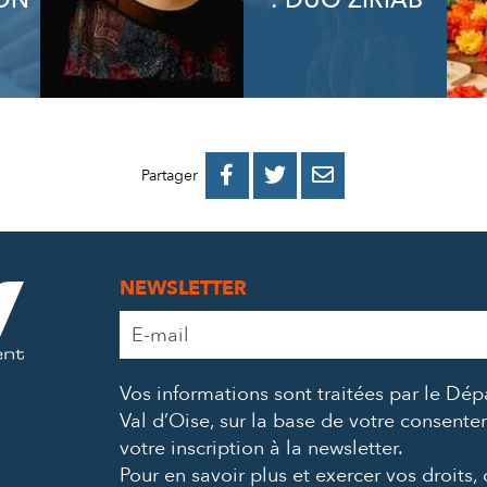
ON
: DUO ZIRIAB
PARTAGER
PARTAGER
PARTAGER



Partager
SUR
SUR
PAR
FACEBOOK
TWITTER
E-
NEWSLETTER
MAIL
Adresse
e-
mail
Vos informations sont traitées par le Dé
*
Val d’Oise, sur la base de votre consent
votre inscription à la newsletter.
Pour en savoir plus et exercer vos droits,