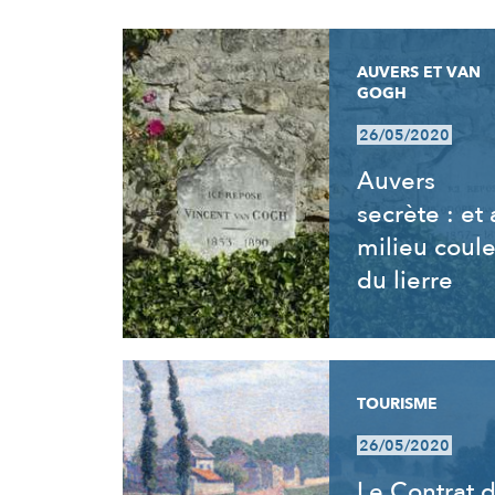
RÉSULTATS
AUVERS ET VAN
GOGH
26/05/2020
Auvers
secrète : et
milieu coul
du lierre
TOURISME
26/05/2020
Le Contrat 