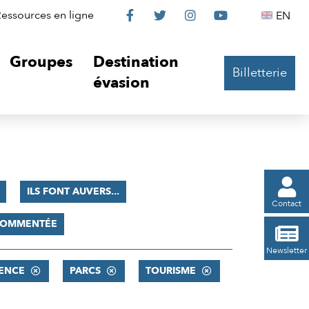
Le
Le
Le
Le
Englis
essources en ligne
EN




Château
Château
Château
Château
Groupes
Destination
Billetterie
sur
sur
sur
sur
évasion
Facebook
Twitter
Instagram
YouTube

ILS FONT AUVERS...
Contact
 COMMENTÉE

Newsletter
ENCE
PARCS
TOURISME