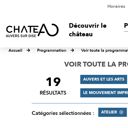
Horaires
Découvrir le
P
château
Accueil
Programmation
Voir toute la programma
VOIR TOUTE LA 
19
FILTRER
AUVERS ET LES ARTS
LES
RÉSULTATS
LE MOUVEMENT IMPR
RÉSULTATS
ATELIER
Catégories sélectionnées :