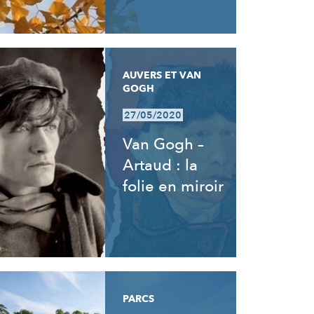
AUVERS ET VAN
GOGH
27/05/2020
Van Gogh –
Artaud : la
folie en miroir
PARCS