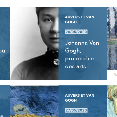
AUVERS ET VAN
GOGH
26/05/2020
Johanna Van
 au
Gogh,
e
protectrice
des arts
AUVERS ET VAN
GOGH
27/05/2020
de