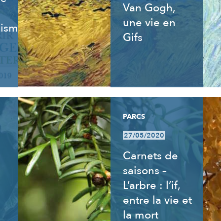
Van Gogh,
une vie en
isme,
Gifs
PARCS
27/05/2020
Carnets de
saisons –
L’arbre : l’if,
entre la vie et
la mort