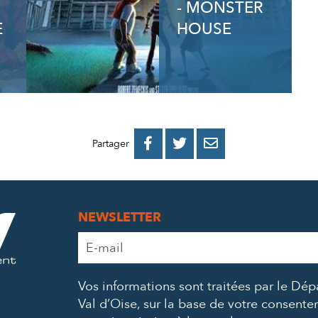
- MONSTER
E
HOUSE
PARTAGER
PARTAGER
PARTAGER



Partager
SUR
SUR
PAR
FACEBOOK
TWITTER
E-
NEWSLETTER
MAIL
Adresse
e-
mail
Vos informations sont traitées par le Dé
*
Val d’Oise, sur la base de votre consent