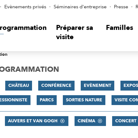
Evènements privés
Séminaires d'entreprise
Presse
R
rogrammation
Préparer sa
Familles
visite
tion
PROGRAMMATION
CHÂTEAU
CONFÉRENCE
EVÈNEMENT
EXPOS
ESSIONNISTE
PARCS
SORTIES NATURE
VISITE C
AUVERS ET VAN GOGH
CINÉMA
CONCERT