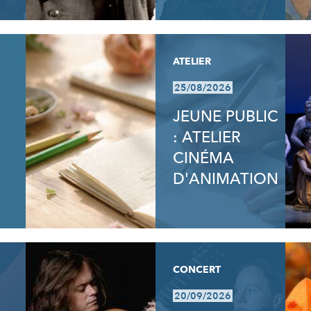
ATELIER
25/08/2026
JEUNE PUBLIC
: ATELIER
CINÉMA
D'ANIMATION
CONCERT
20/09/2026