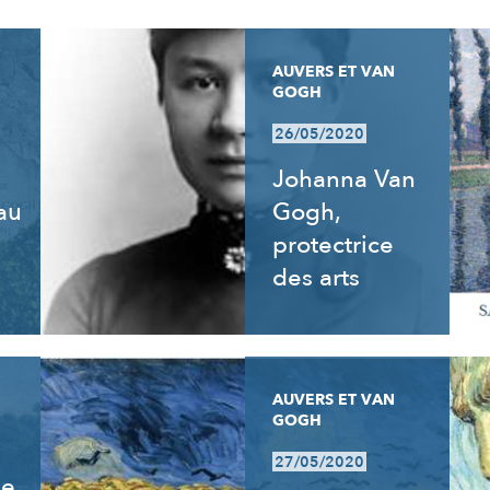
AUVERS ET VAN
GOGH
26/05/2020
Johanna Van
 au
Gogh,
e
protectrice
des arts
AUVERS ET VAN
GOGH
27/05/2020
de