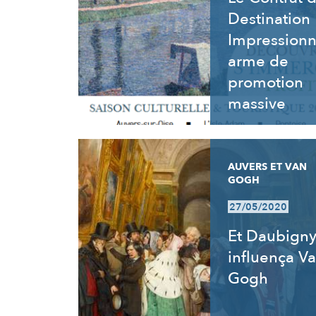
Destination
Impressionn
arme de
promotion
massive
AUVERS ET VAN
GOGH
27/05/2020
Et Daubign
influença V
Gogh