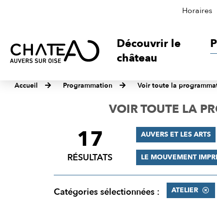
Horaires
Découvrir le
P
château
Accueil
Programmation
Voir toute la programma
VOIR TOUTE LA 
17
FILTRER
AUVERS ET LES ARTS
LES
RÉSULTATS
LE MOUVEMENT IMPR
RÉSULTATS
ATELIER
Catégories sélectionnées :