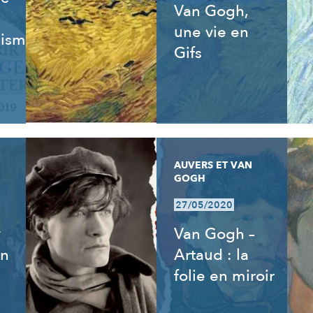
Van Gogh,
une vie en
isme,
Gifs
AUVERS ET VAN
GOGH
27/05/2020
y
Van Gogh –
an
Artaud : la
folie en miroir