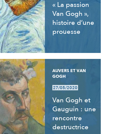
« La passion
Van Gogh »,
histoire d’une
prouesse
AUVERS ET VAN
GOGH
27/05/2020
Van Gogh et
Gauguin : une
rencontre
destructrice