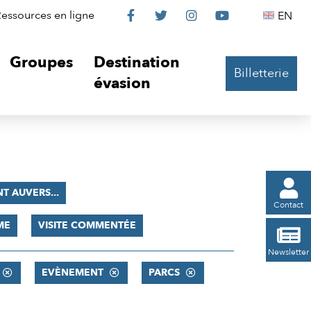
Le
Le
Le
Le
Englis
essources en ligne
EN




Château
Château
Château
Château
Groupes
Destination
Billetterie
sur
sur
sur
sur
évasion
Facebook
Twitter
Instagram
YouTube

NT AUVERS...
Contact
ME
VISITE COMMENTÉE

Newsletter
EVÈNEMENT
PARCS