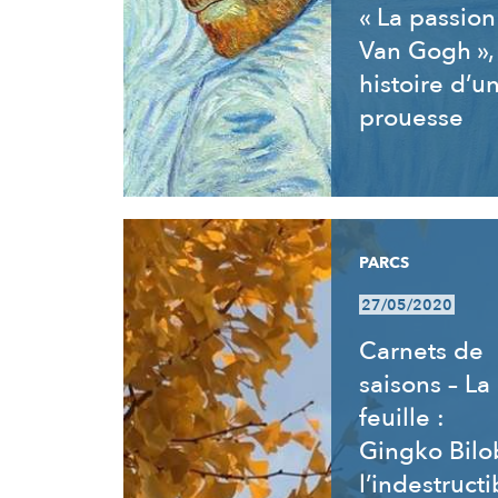
« La passion
Van Gogh »,
histoire d’u
prouesse
PARCS
27/05/2020
Carnets de
saisons – La
feuille :
Gingko Bilo
l’indestructi