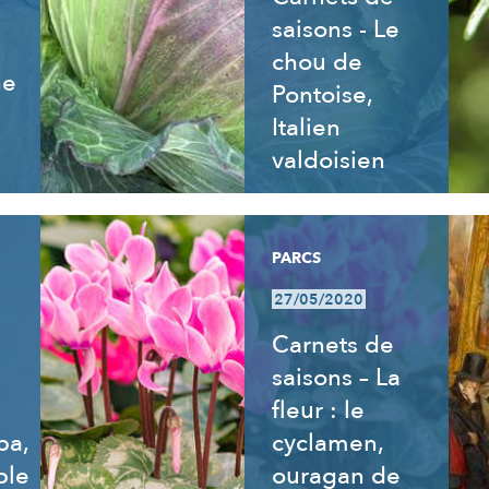
saisons - Le
chou de
ne
Pontoise,
Italien
valdoisien
PARCS
27/05/2020
Carnets de
saisons – La
fleur : le
ba,
cyclamen,
ble
ouragan de