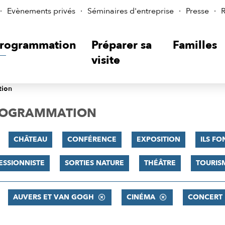
Evènements privés
Séminaires d'entreprise
Presse
R
rogrammation
Préparer sa
Familles
visite
tion
PROGRAMMATION
CHÂTEAU
CONFÉRENCE
EXPOSITION
ILS FO
ESSIONNISTE
SORTIES NATURE
THÉÂTRE
TOURIS
AUVERS ET VAN GOGH
CINÉMA
CONCERT