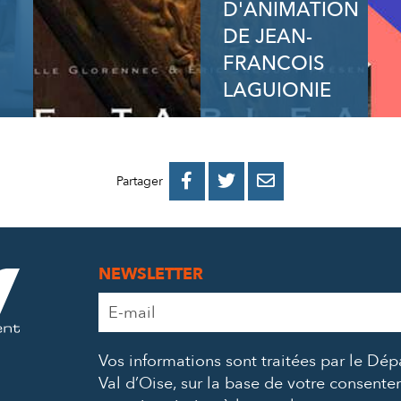
D'ANIMATION
DE JEAN-
FRANCOIS
LAGUIONIE
PARTAGER
PARTAGER
PARTAGER



Partager
SUR
SUR
PAR
FACEBOOK
TWITTER
E-
NEWSLETTER
MAIL
Adresse
e-
mail
Vos informations sont traitées par le Dé
*
Val d’Oise, sur la base de votre consent