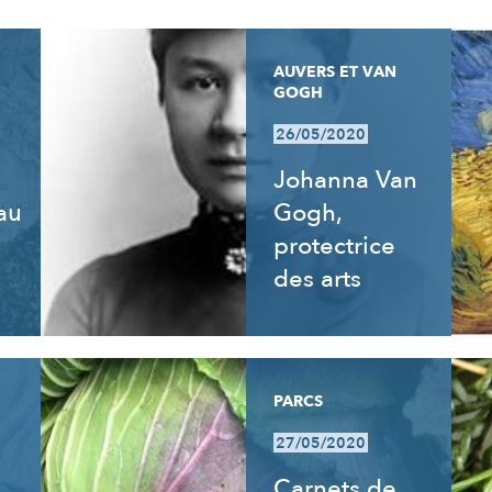
AUVERS ET VAN
GOGH
26/05/2020
Johanna Van
 au
Gogh,
e
protectrice
des arts
PARCS
27/05/2020
Carnets de