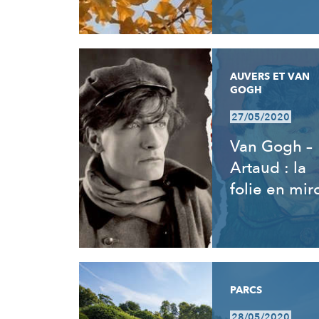
AUVERS ET VAN
GOGH
27/05/2020
Van Gogh –
Artaud : la
folie en miro
PARCS
28/05/2020