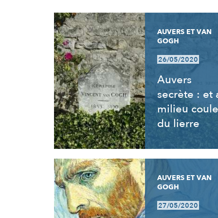
RÉSULTATS
AUVERS ET VAN
GOGH
26/05/2020
Auvers
secrète : et
milieu coul
du lierre
AUVERS ET VAN
GOGH
27/05/2020