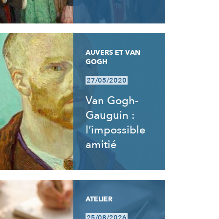
AUVERS ET VAN
GOGH
27/05/2020
Van Gogh-
Gauguin :
l’impossible
amitié
ATELIER
25/08/2026