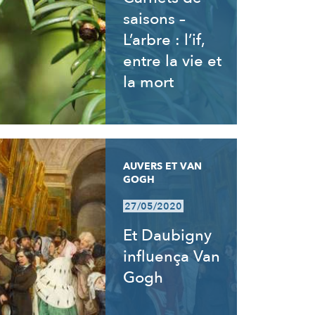
saisons –
L’arbre : l’if,
entre la vie et
la mort
AUVERS ET VAN
GOGH
27/05/2020
Et Daubigny
influença Van
Gogh