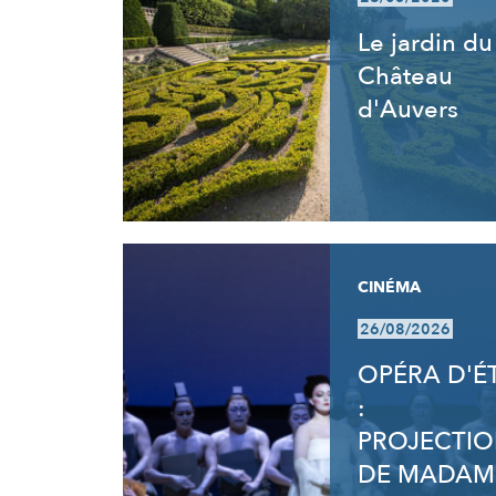
Le jardin du
Château
d'Auvers
CINÉMA
26/08/2026
OPÉRA D'É
:
PROJECTI
DE MADAM