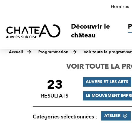
Horaires
Découvrir le
P
château
Accueil
Programmation
Voir toute la programma
VOIR TOUTE LA 
23
FILTRER
AUVERS ET LES ARTS
LES
RÉSULTATS
LE MOUVEMENT IMPR
RÉSULTATS
ATELIER
Catégories sélectionnées :