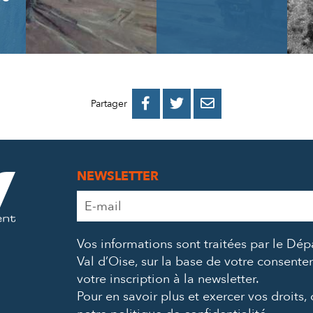
PARTAGER
PARTAGER
PARTAGER



Partager
SUR
SUR
PAR
FACEBOOK
TWITTER
E-
NEWSLETTER
MAIL
Adresse
e-
mail
Vos informations sont traitées par le Dé
*
Val d’Oise, sur la base de votre consent
votre inscription à la newsletter.
Pour en savoir plus et exercer vos droits,