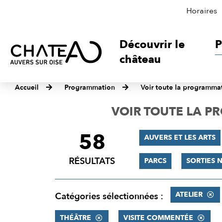
Horaires
Découvrir le
P
château
Accueil
Programmation
Voir toute la programma
VOIR TOUTE LA 
58
FILTRER
AUVERS ET LES ARTS
LES
RÉSULTATS
PARCS
SORTIES 
RÉSULTATS
ATELIER
Catégories sélectionnées :
THÉÂTRE
VISITE COMMENTÉE