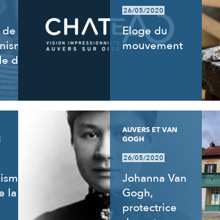
26/05/2020
 de
Eloge du
nnisme,
mouvement
le de
AUVERS ET VAN
E
GOGH
26/05/2020
nisme
Johanna Van
e la
Gogh,
protectrice