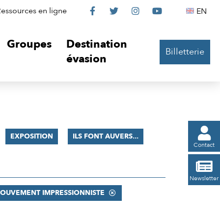
Le
Le
Le
Le
Englis
essources en ligne
EN




Château
Château
Château
Château
Groupes
Destination
Billetterie
sur
sur
sur
sur
évasion
Facebook
Twitter
Instagram
YouTube

EXPOSITION
ILS FONT AUVERS...
Contact

Newsletter
MOUVEMENT IMPRESSIONNISTE