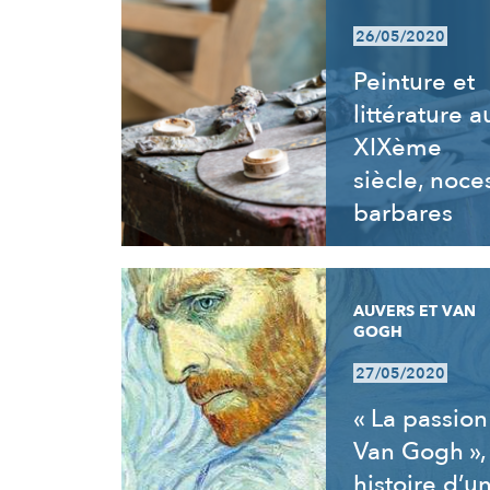
26/05/2020
Peinture et
littérature a
XIXème
siècle, noce
barbares
AUVERS ET VAN
GOGH
27/05/2020
« La passion
Van Gogh »,
histoire d’u