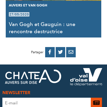
AUVERS ET VAN GOGH
27/05/2020
Van Gogh et Gauguin : une
rencontre destructrice
PARTAGER
PARTAGER
PARTAGER



Partager
SUR
SUR
PAR
FACEBOOK
TWITTER
E-
MAIL
NEWSLETTER
Adresse
Je

e-