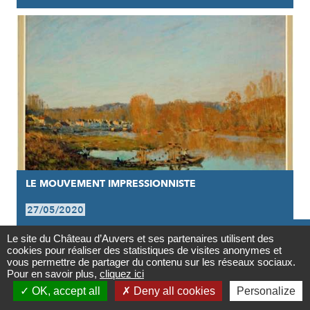
LE MOUVEMENT IMPRESSIONNISTE
27/05/2020

Si méconnu Alfred Sisley
Le site du Château d’Auvers et ses partenaires utilisent des
cookies pour réaliser des statistiques de visites anonymes et
Contact
vous permettre de partager du contenu sur les réseaux sociaux.
Pour en savoir plus,
cliquez ici

OK, accept all
Deny all cookies
Personalize
Newsletter