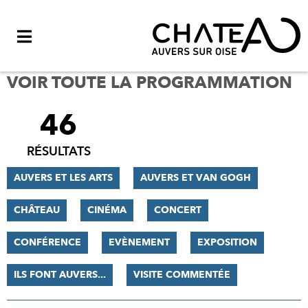
Menu
VOIR TOUTE LA PROGRAMMATION
46
FILTRER
LES
RÉSULTATS
RÉSULTATS
AUVERS ET LES ARTS
AUVERS ET VAN GOGH
CHÂTEAU
CINÉMA
CONCERT
CONFÉRENCE
EVÈNEMENT
EXPOSITION
ILS FONT AUVERS...
VISITE COMMENTÉE