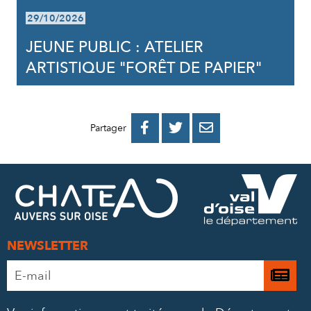
29/10/2026
JEUNE PUBLIC : ATELIER
ARTISTIQUE "FORÊT DE PAPIER"
PARTAGER
PARTAGER
PARTAGER



Partager
SUR
SUR
PAR
FACEBOOK
TWITTER
E-
MAIL
NEWSLETTER
Adresse
Je

e-
m’
mail