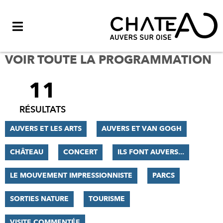
Menu
VOIR TOUTE LA PROGRAMMATION
11
FILTRER
LES
RÉSULTATS
RÉSULTATS
AUVERS ET LES ARTS
AUVERS ET VAN GOGH
CHÂTEAU
CONCERT
ILS FONT AUVERS...
LE MOUVEMENT IMPRESSIONNISTE
PARCS
SORTIES NATURE
TOURISME
VISITE COMMENTÉE