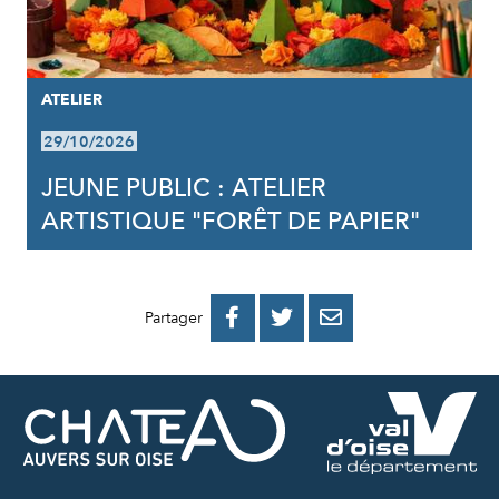
ATELIER
29/10/2026
JEUNE PUBLIC : ATELIER
ARTISTIQUE "FORÊT DE PAPIER"
PARTAGER
PARTAGER
PARTAGER



Partager
SUR
SUR
PAR
FACEBOOK
TWITTER
E-
MAIL