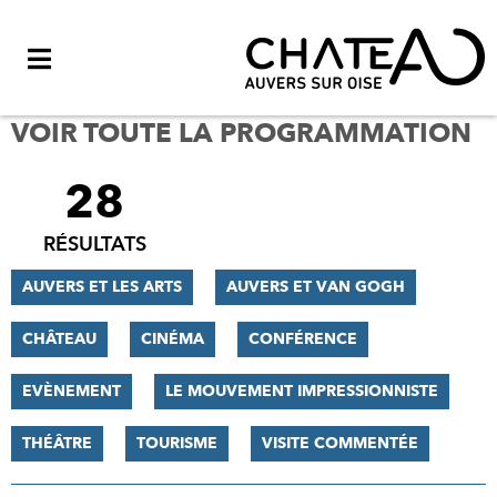
Menu
VOIR TOUTE LA PROGRAMMATION
28
FILTRER
LES
RÉSULTATS
RÉSULTATS
AUVERS ET LES ARTS
AUVERS ET VAN GOGH
CHÂTEAU
CINÉMA
CONFÉRENCE
EVÈNEMENT
LE MOUVEMENT IMPRESSIONNISTE
THÉÂTRE
TOURISME
VISITE COMMENTÉE