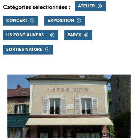
ATELIER
Catégories sélectionnées :
CONCERT
EXPOSITION
ILS FONT AUVERS...
PARCS
SORTIES NATURE
RÉSULTATS