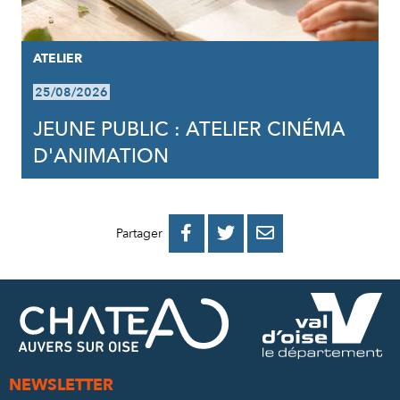
ATELIER
25/08/2026
JEUNE PUBLIC : ATELIER CINÉMA
D'ANIMATION
PARTAGER
PARTAGER
PARTAGER



Partager
SUR
SUR
PAR
FACEBOOK
TWITTER
E-
MAIL
NEWSLETTER