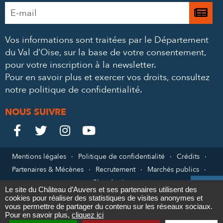
Adresse
Je

e-
m’
mail
Vos informations sont traitées par le Département
à
*
du Val d’Oise, sur la base de votre consentement,
la
pour votre inscription à la newsletter.
ne
Pour en savoir plus et exercer vos droits,
consultez
notre politique de confidentialité
.
NOUS SUIVRE
Le
Le
Le
Le




Château
Château
Château
Château
Mentions légales
Politique de confidentialité
Crédits
Partenaires & Mécènes
Recrutement
Marchés publics
sur
sur
sur
sur
Plan du site

Le site du Château d’Auvers et ses partenaires utilisent des
Facebook
Twitter
Instagram
YouTube
cookies pour réaliser des statistiques de visites anonymes et
Contact
vous permettre de partager du contenu sur les réseaux sociaux.
Pour en savoir plus,
cliquez ici
