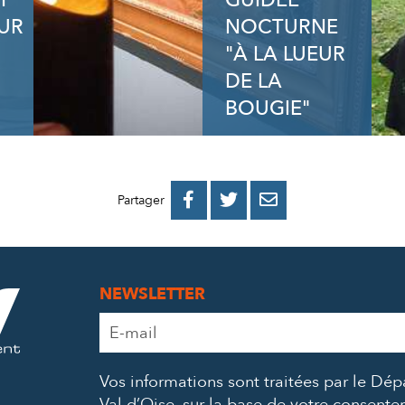
H
GUIDÉE
UR
NOCTURNE
"À LA LUEUR
DE LA
BOUGIE"
PARTAGER
PARTAGER
PARTAGER



Partager
SUR
SUR
PAR
FACEBOOK
TWITTER
E-
NEWSLETTER
MAIL
Adresse
e-
mail
Vos informations sont traitées par le Dé
*
Val d’Oise, sur la base de votre consent