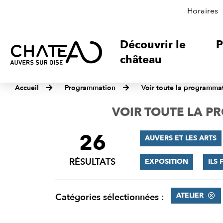
Horaires
Découvrir le
P
château
Accueil
Programmation
Voir toute la programma
VOIR TOUTE LA 
26
FILTRER
AUVERS ET LES ARTS
LES
RÉSULTATS
EXPOSITION
ILS 
RÉSULTATS
ATELIER
Catégories sélectionnées :