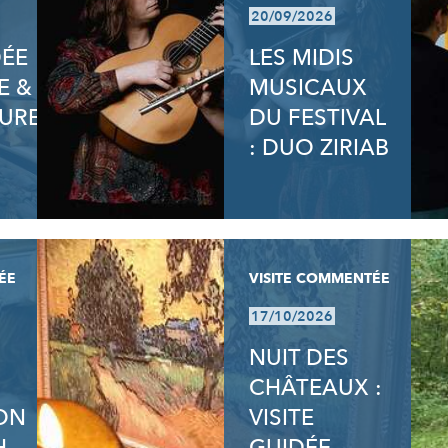
20/09/2026
DÉE
LES MIDIS
E &
MUSICAUX
URE
DU FESTIVAL
: DUO ZIRIAB
ÉE
VISITE COMMENTÉE
17/10/2026
NUIT DES
CHÂTEAUX :
ION
VISITE