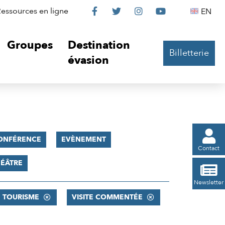
Le
Le
Le
Le
Englis
essources en ligne
EN




Château
Château
Château
Château
Groupes
Destination
Billetterie
sur
sur
sur
sur
évasion
Facebook
Twitter
Instagram
YouTube

ONFÉRENCE
EVÈNEMENT
Contact
ÉÂTRE

Newsletter
TOURISME
VISITE COMMENTÉE