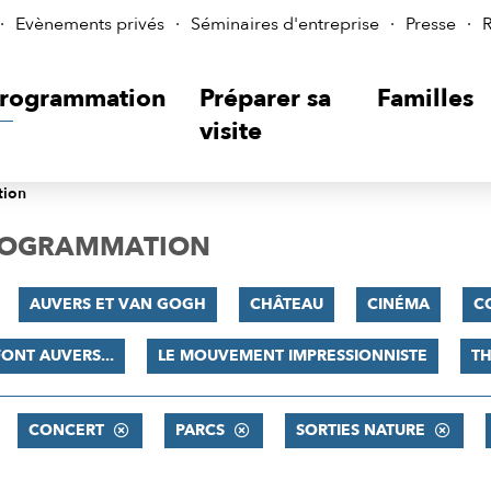
Evènements privés
Séminaires d'entreprise
Presse
R
rogrammation
Préparer sa
Familles
visite
tion
PROGRAMMATION
AUVERS ET VAN GOGH
CHÂTEAU
CINÉMA
C
FONT AUVERS...
LE MOUVEMENT IMPRESSIONNISTE
TH
CONCERT
PARCS
SORTIES NATURE