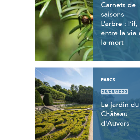
Carnets de
saisons –
L’arbre : l’if,
entre la vie 
la mort
PARCS
28/05/2020
Le jardin du
Château
d'Auvers