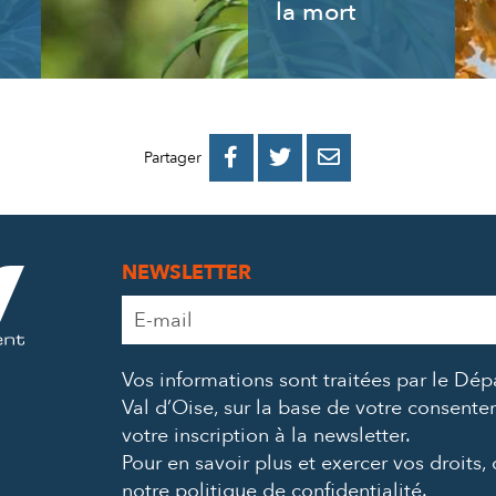
la mort
PARTAGER
PARTAGER
PARTAGER



Partager
SUR
SUR
PAR
FACEBOOK
TWITTER
E-
NEWSLETTER
MAIL
Adresse
e-
mail
Vos informations sont traitées par le Dé
*
Val d’Oise, sur la base de votre consent
votre inscription à la newsletter.
Pour en savoir plus et exercer vos droits,
notre politique de confidentialité
.