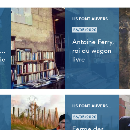
..
ILS FONT AUVERS...
26/05/2020
Antoine Ferry,
t…
roi du wagon
ie
livre
..
ILS FONT AUVERS...
26/05/2020
Ferme des