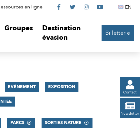
Le
Le
Le
Le
Englis
essources en ligne
EN




Château
Château
Château
Château
Groupes
Destination
Billetterie
sur
sur
sur
sur
évasion
Facebook
Twitter
Instagram
YouTube

EVÈNEMENT
EXPOSITION
Contact
ENTÉE

Newsletter
PARCS
SORTIES NATURE