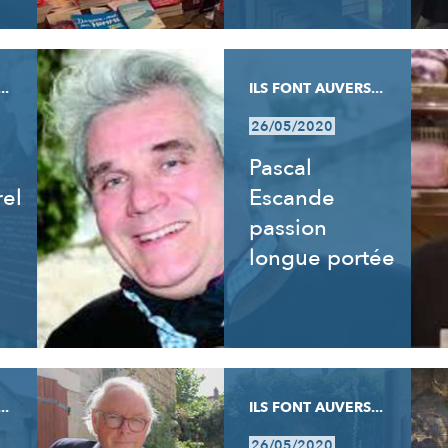
..
ILS FONT AUVERS...
26/05/2020
Pascal
rel
Escande
passion
longue portée
..
ILS FONT AUVERS...
26/05/2020