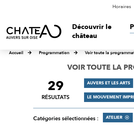
Horaires
Découvrir le
P
château
Accueil
Programmation
Voir toute la programma
VOIR TOUTE LA 
29
FILTRER
AUVERS ET LES ARTS
LES
RÉSULTATS
LE MOUVEMENT IMPR
RÉSULTATS
ATELIER
Catégories sélectionnées :