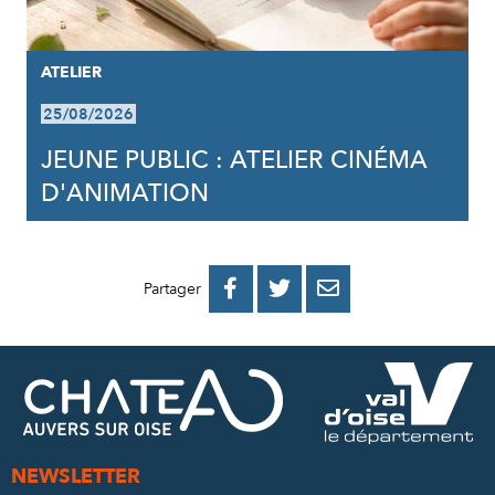
ATELIER
25/08/2026
JEUNE PUBLIC : ATELIER CINÉMA
D'ANIMATION
PARTAGER
PARTAGER
PARTAGER



Partager
SUR
SUR
PAR
FACEBOOK
TWITTER
E-
MAIL
NEWSLETTER