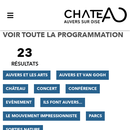
Menu
VOIR TOUTE LA PROGRAMMATION
23
FILTRER
LES
RÉSULTATS
RÉSULTATS
AUVERS ET LES ARTS
AUVERS ET VAN GOGH
CHÂTEAU
CONCERT
CONFÉRENCE
EVÈNEMENT
ILS FONT AUVERS...
LE MOUVEMENT IMPRESSIONNISTE
PARCS
SORTIES NATURE