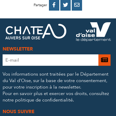
PARTAGER
PARTAGER
PARTAGER



Partager
SUR
SUR
PAR
FACEBOOK
TWITTER
E-
MAIL
NEWSLETTER
Adresse
Je

e-
m’
mail
Vos informations sont traitées par le Département
à
*
du Val d’Oise, sur la base de votre consentement,
la
pour votre inscription à la newsletter.
ne
Pour en savoir plus et exercer vos droits,
consultez
notre politique de confidentialité
.
NOUS SUIVRE