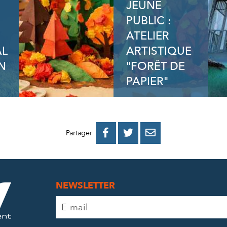
JEUNE
PUBLIC :
ATELIER
AL
ARTISTIQUE
N
"FORÊT DE
PAPIER"
PARTAGER
PARTAGER
PARTAGER



Partager
SUR
SUR
PAR
FACEBOOK
TWITTER
E-
NEWSLETTER
MAIL
Adresse
e-