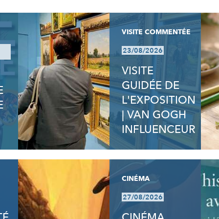
VISITE COMMENTÉE
23/08/2026
VISITE
GUIDÉE DE
E
L'EXPOSITION
E
| VAN GOGH
INFLUENCEUR
CINÉMA
27/08/2026
TÉ
CINÉMA