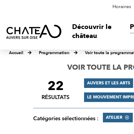
Horaires
Découvrir le
P
château
Accueil
Programmation
Voir toute la programma
VOIR TOUTE LA 
22
FILTRER
AUVERS ET LES ARTS
LES
RÉSULTATS
LE MOUVEMENT IMPR
RÉSULTATS
ATELIER
Catégories sélectionnées :