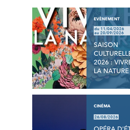
RÉSULTATS
EVÈNEMENT
du 11/04/2026
au 20/09/2026
SAISON
CULTURELL
2026 : VIVR
LA NATURE
CINÉMA
26/08/2026
OPÉRA D'É