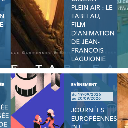
PLEIN AIR : LE
ON
TABLEAU,
E
FILM
D'ANIMATION
DE JEAN-
FRANCOIS
LAGUIONIE
ÉE
EVÈNEMENT
du 19/09/2026
au 20/09/2026
DÉE
JOURNÉES
SÉE
EUROPÉENNES
DE
DU