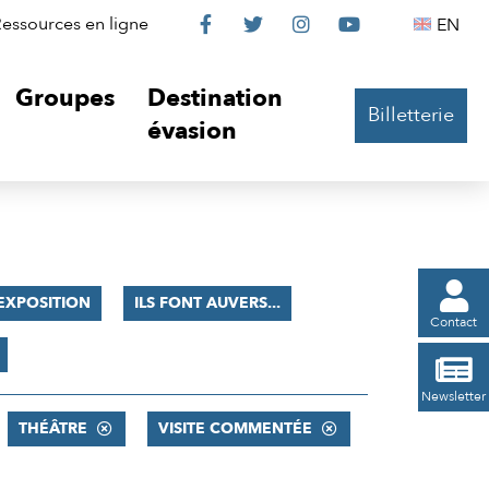
Le
Le
Le
Le
Englis
essources en ligne
EN




Château
Château
Château
Château
Groupes
Destination
Billetterie
sur
sur
sur
sur
évasion
Facebook
Twitter
Instagram
YouTube

EXPOSITION
ILS FONT AUVERS...
Contact

Newsletter
THÉÂTRE
VISITE COMMENTÉE