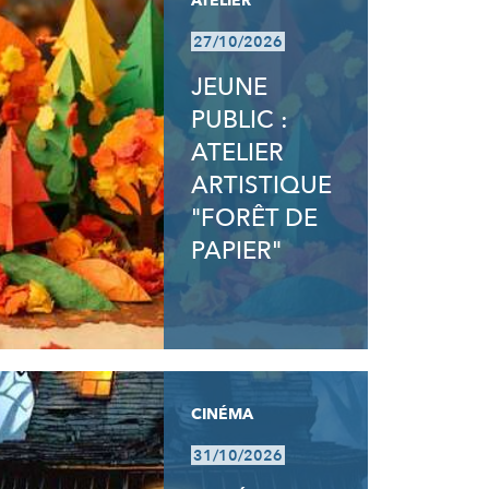
ATELIER
27/10/2026
JEUNE
PUBLIC :
ATELIER
ARTISTIQUE
"FORÊT DE
PAPIER"
CINÉMA
31/10/2026