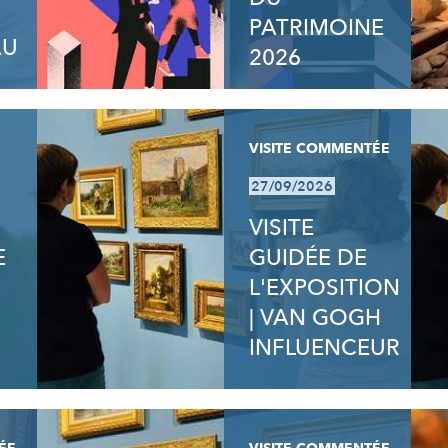
PATRIMOINE
AU
2026
VISITE COMMENTÉE
27/09/2026
VISITE
E
GUIDÉE DE
L'EXPOSITION
| VAN GOGH
INFLUENCEUR