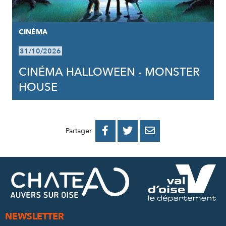
CINÉMA
31/10/2026
CINÉMA HALLOWEEN - MONSTER
HOUSE
PARTAGER
PARTAGER
PARTAGER



Partager
SUR
SUR
PAR
FACEBOOK
TWITTER
E-
MAIL
NEWSLETTER