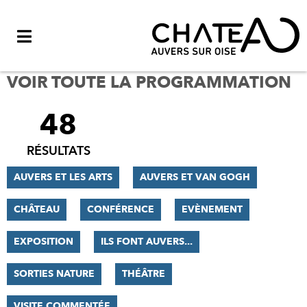
Menu
VOIR TOUTE LA PROGRAMMATION
48
FILTRER
LES
RÉSULTATS
RÉSULTATS
AUVERS ET LES ARTS
AUVERS ET VAN GOGH
CHÂTEAU
CONFÉRENCE
EVÈNEMENT
EXPOSITION
ILS FONT AUVERS...
SORTIES NATURE
THÉÂTRE
VISITE COMMENTÉE