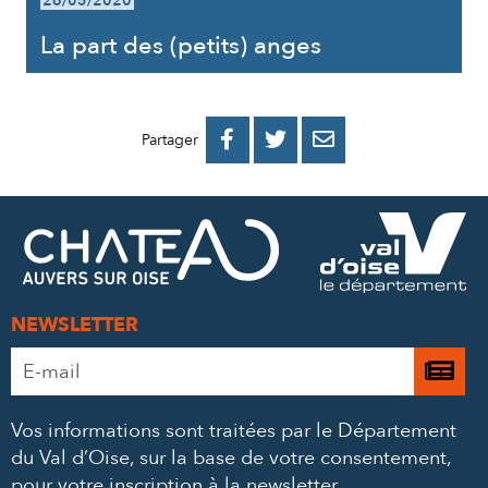
26/05/2020
La part des (petits) anges
PARTAGER
PARTAGER
PARTAGER



Partager
SUR
SUR
PAR
FACEBOOK
TWITTER
E-
MAIL
NEWSLETTER
Adresse
Je

e-
m’
mail
Vos informations sont traitées par le Département
à
*
du Val d’Oise, sur la base de votre consentement,
la
pour votre inscription à la newsletter.