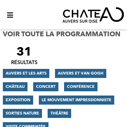
Menu
VOIR TOUTE LA PROGRAMMATION
31
FILTRER
LES
RÉSULTATS
RÉSULTATS
AUVERS ET LES ARTS
AUVERS ET VAN GOGH
CHÂTEAU
CONCERT
CONFÉRENCE
EXPOSITION
LE MOUVEMENT IMPRESSIONNISTE
SORTIES NATURE
THÉÂTRE
VISITE COMMENTÉE