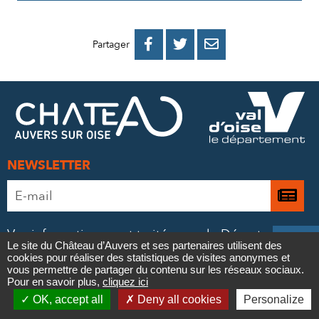
PARTAGER
PARTAGER
PARTAGER



Partager
SUR
SUR
PAR
FACEBOOK
TWITTER
E-
MAIL
NEWSLETTER
Adresse
Je

e-
m’
mail
Vos informations sont traitées par le Département
à
*

Le site du Château d’Auvers et ses partenaires utilisent des
du Val d’Oise, sur la base de votre consentement,
cookies pour réaliser des statistiques de visites anonymes et
la
Contact
pour votre inscription à la newsletter.
vous permettre de partager du contenu sur les réseaux sociaux.
Pour en savoir plus,
cliquez ici
ne
Pour en savoir plus et exercer vos droits,
consultez

OK, accept all
Deny all cookies
Personalize
notre politique de confidentialité
.
Newsletter