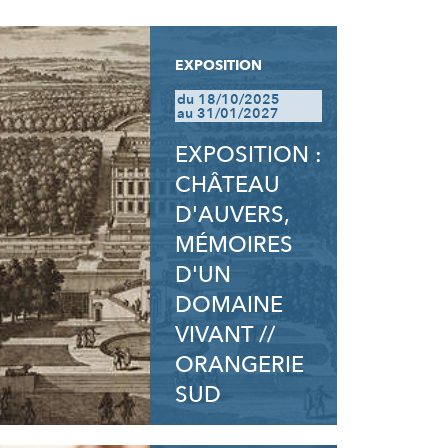
EXPOSITION
du 18/10/2025
au 31/01/2027
EXPOSITION :
CHÂTEAU
D'AUVERS,
MÉMOIRES
D'UN
DOMAINE
VIVANT //
ORANGERIE
SUD