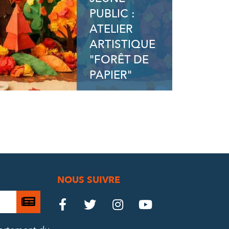
PUBLIC :
ATELIER
ARTISTIQUE
"FORÊT DE
PAPIER"
NOUS SUIVRE
Je

Le
Le
Le
Le




m’abonne