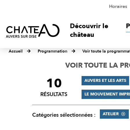
Horaires
Découvrir le
P
château
Accueil
Programmation
Voir toute la programma
VOIR TOUTE LA 
10
FILTRER
AUVERS ET LES ARTS
LES
RÉSULTATS
LE MOUVEMENT IMPR
RÉSULTATS
ATELIER
Catégories sélectionnées :