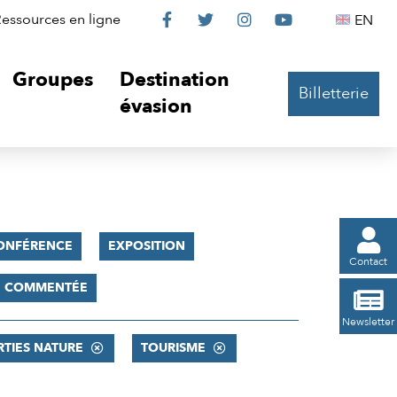
Le
Le
Le
Le
Englis
essources en ligne
EN




Château
Château
Château
Château
Groupes
Destination
Billetterie
sur
sur
sur
sur
évasion
Facebook
Twitter
Instagram
YouTube

ONFÉRENCE
EXPOSITION
Contact
TE COMMENTÉE

Newsletter
RTIES NATURE
TOURISME