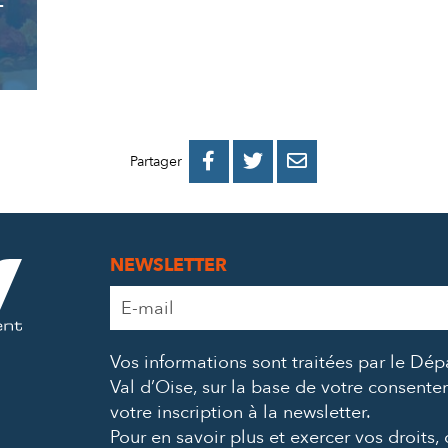
E
PARTAGER
PARTAGER
PARTAGER



Partager
SUR
SUR
PAR
FACEBOOK
TWITTER
E-
NEWSLETTER
MAIL
Adresse
e-
mail
Vos informations sont traitées par le Dé
*
Val d’Oise, sur la base de votre consent
votre inscription à la newsletter.
Pour en savoir plus et exercer vos droits,