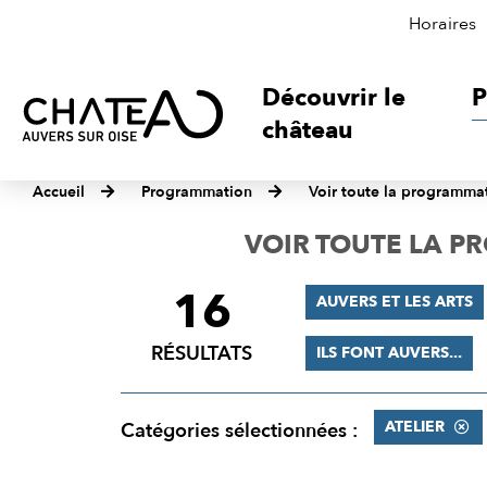
Horaires
Découvrir le
P
château
Accueil
Programmation
Voir toute la programma
VOIR TOUTE LA 
16
FILTRER
AUVERS ET LES ARTS
LES
RÉSULTATS
ILS FONT AUVERS...
RÉSULTATS
ATELIER
Catégories sélectionnées :