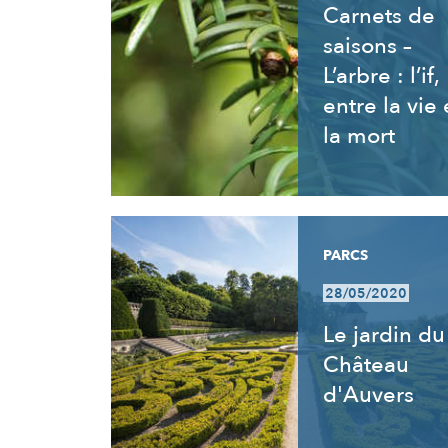
Carnets de
saisons –
L’arbre : l’if,
entre la vie 
la mort
PARCS
28/05/2020
Le jardin du
Château
d'Auvers