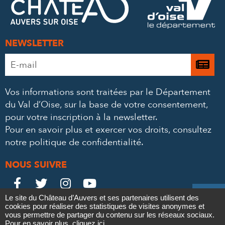
MAIL
NEWSLETTER
Adresse
Je

e-
m’
mail
Vos informations sont traitées par le Département
à
*
du Val d’Oise, sur la base de votre consentement,
la
pour votre inscription à la newsletter.
ne
Pour en savoir plus et exercer vos droits,
consultez
notre politique de confidentialité
.
NOUS SUIVRE
Le
Le
Le
Le





Le site du Château d’Auvers et ses partenaires utilisent des
Château
Château
Château
Château
cookies pour réaliser des statistiques de visites anonymes et
Contact
Mentions légales
Politique de confidentialité
Crédits
vous permettre de partager du contenu sur les réseaux sociaux.
Partenaires & Mécènes
Recrutement
Marchés publics
Pour en savoir plus,
cliquez ici