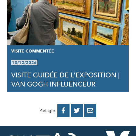
VISITE COMMENTÉE
13/12/2026
VISITE GUIDÉE DE L'EXPOSITION |
VAN GOGH INFLUENCEUR
PARTAGER
PARTAGER
PARTAGER



Partager
SUR
SUR
PAR
FACEBOOK
TWITTER
E-