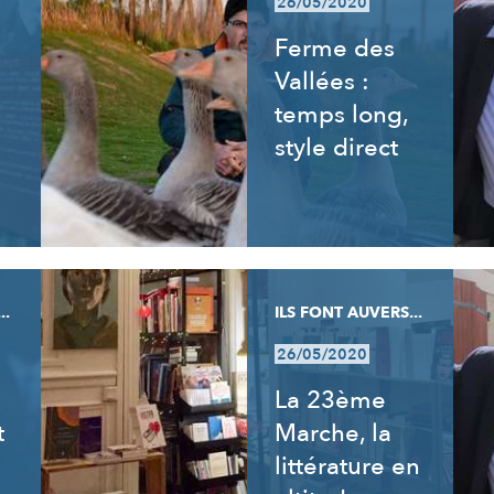
26/05/2020
Ferme des
Vallées :
temps long,
style direct
..
ILS FONT AUVERS...
26/05/2020
La 23ème
t
Marche, la
littérature en