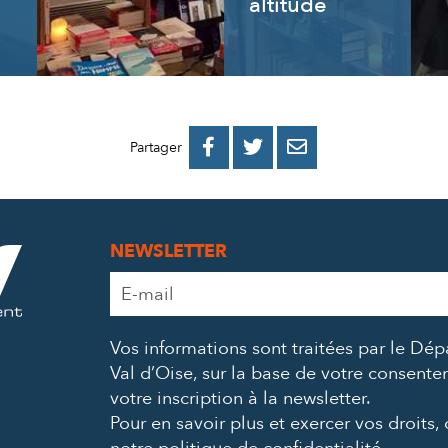
altitude
PARTAGER
PARTAGER
PARTAGER



Partager
SUR
SUR
PAR
FACEBOOK
TWITTER
E-
NEWSLETTER
MAIL
Adresse
e-
mail
Vos informations sont traitées par le Dé
*
Val d’Oise, sur la base de votre consent
votre inscription à la newsletter.
Pour en savoir plus et exercer vos droits,