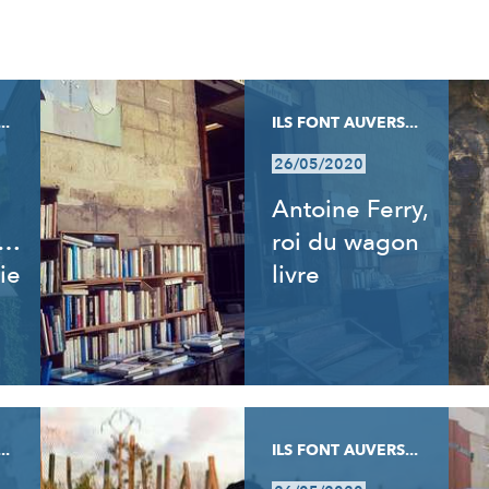
..
ILS FONT AUVERS...
26/05/2020
Antoine Ferry,
t…
roi du wagon
ie
livre
..
ILS FONT AUVERS...