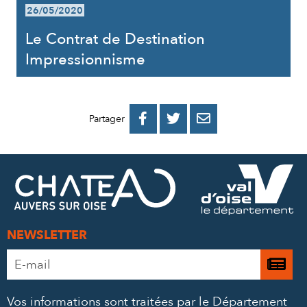
26/05/2020
Le Contrat de Destination
Impressionnisme
PARTAGER
PARTAGER
PARTAGER



Partager
SUR
SUR
PAR
FACEBOOK
TWITTER
E-
MAIL
NEWSLETTER
Adresse
Je

e-
m’
mail
Vos informations sont traitées par le Département