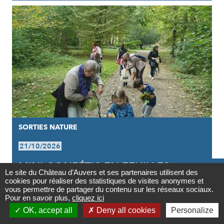
SORTIES NATURE
21/10/2026
MINI CONFÉTIS EN FEUILLES

Le site du Château d’Auvers et ses partenaires utilisent des
D'ARBRES
cookies pour réaliser des statistiques de visites anonymes et
Contact
vous permettre de partager du contenu sur les réseaux sociaux.
Pour en savoir plus,
cliquez ici

OK, accept all
Deny all cookies
Personalize
Newsletter