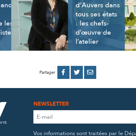
uand
d'Auvers dans
tous ses états
 les
: les chefs-
istes
d’œuvre de
l’atelier
PARTAGER
PARTAGER
PARTAGER



Partager
SUR
SUR
PAR
FACEBOOK
TWITTER
E-
NEWSLETTER
MAIL
Adresse
e-
mail
Vos informations sont traitées par le Dé