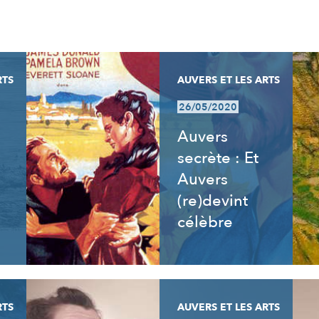
RTS
AUVERS ET LES ARTS
26/05/2020
Auvers
secrète : Et
Auvers
(re)devint
célèbre
RTS
AUVERS ET LES ARTS