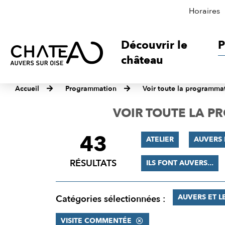
Horaires
Découvrir le
P
château
Accueil
Programmation
Voir toute la programma
VOIR TOUTE LA 
43
FILTRER
ATELIER
AUVERS
LES
RÉSULTATS
ILS FONT AUVERS...
RÉSULTATS
AUVERS ET L
Catégories sélectionnées :
VISITE COMMENTÉE