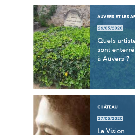
AUVERS ET LES A
26/05/2020
Quels artist
sont enterré
à Auvers ?
CHÂTEAU
27/05/2020
La Vision