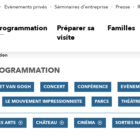
Evènements privés
Séminaires d'entreprise
Presse
R
rogrammation
Préparer sa
Familles
visite
tion
PROGRAMMATION
 ET VAN GOGH
CONCERT
CONFÉRENCE
EVÈNEM
LE MOUVEMENT IMPRESSIONNISTE
PARCS
THÉÂTR
ES ARTS
CHÂTEAU
CINÉMA
SORTIES N