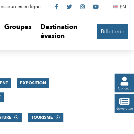
Le
Le
Le
Le
Englis
essources en ligne
EN




Château
Château
Château
Château
Groupes
Destination
Billetterie
sur
sur
sur
sur
évasion
Facebook
Twitter
Instagram
YouTube

ENT
EXPOSITION
Contact
E

Newsletter
ATURE
TOURISME