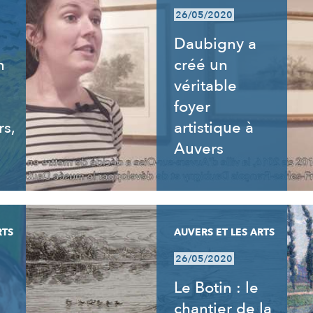
26/05/2020
Daubigny a
n
créé un
véritable
foyer
rs,
artistique à
Auvers
RTS
AUVERS ET LES ARTS
26/05/2020
Le Botin : le
chantier de la