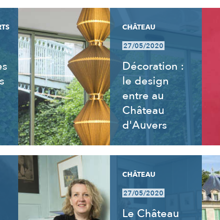
RTS
CHÂTEAU
27/05/2020
es
Décoration :
s
le design
entre au
Château
d'Auvers
CHÂTEAU
27/05/2020
Le Château