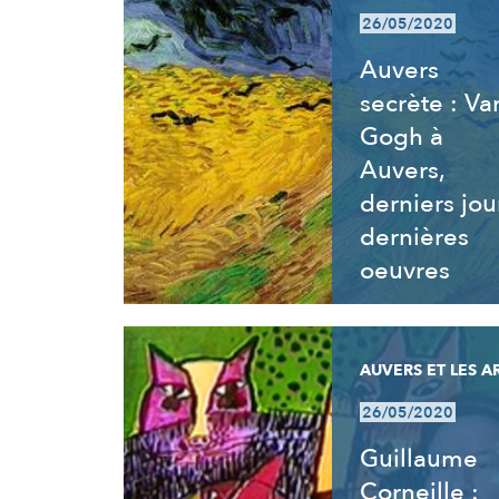
26/05/2020
Auvers
secrète : Va
Gogh à
Auvers,
derniers jou
dernières
oeuvres
AUVERS ET LES A
26/05/2020
Guillaume
Corneille :