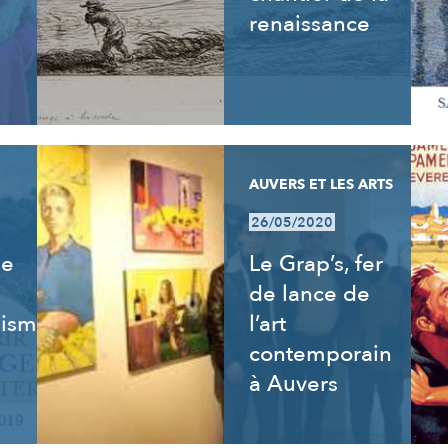
renaissance
AUVERS ET LES ARTS
26/05/2020
de
Le Grap’s, fer
de lance de
isme,
l’art
contemporain
à Auvers