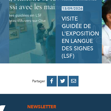
13/09/2026
VISITE
GUIDÉE DE
L'EXPOSITION
EN LANGUE
DES SIGNES
(LSF)
PARTAGER
PARTAGER
PARTAGER



Partager
SUR
SUR
PAR
FACEBOOK
TWITTER
E-
NEWSLETTER
MAIL