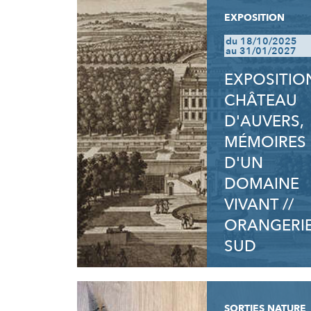
EXPOSITION
du 18/10/2025
au 31/01/2027
EXPOSITION
CHÂTEAU
D'AUVERS,
MÉMOIRES
D'UN
DOMAINE
VIVANT //
ORANGERI
SUD
SORTIES NATURE