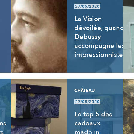
27/05/2020
La Vision
dévoilée, quand
Debussy
accompagne les
impressionnistes
CHÂTEAU
27/05/2020
Le top 5 des
ns
cadeaux
ts
made in