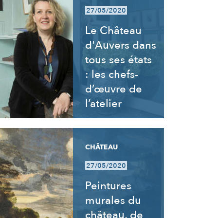
27/05/2020
Le Château
d'Auvers dans
tous ses états
: les chefs-
d’œuvre de
l’atelier
CHÂTEAU
27/05/2020
Peintures
murales du
château, de