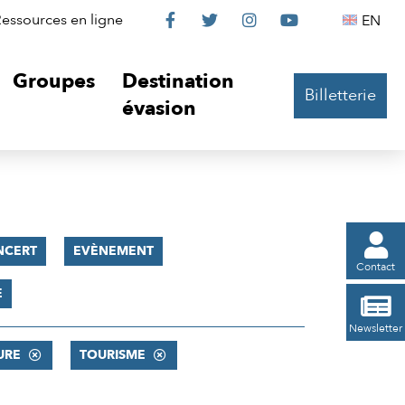
Le
Le
Le
Le
Englis
essources en ligne
EN




Château
Château
Château
Château
Groupes
Destination
Billetterie
sur
sur
sur
sur
évasion
Facebook
Twitter
Instagram
YouTube

NCERT
EVÈNEMENT
Contact
E

Newsletter
URE
TOURISME