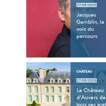
27/05/2020
Jacques
Gamblin, la
voix du
parcours
CHÂTEAU
27/05/2020
Le Château
d'Auvers da
tous ses éta