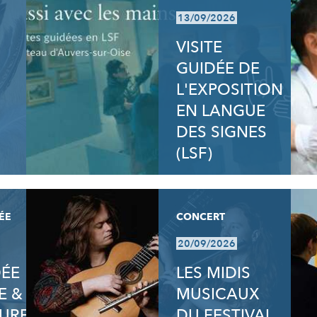
13/09/2026
VISITE
GUIDÉE DE
L'EXPOSITION
EN LANGUE
DES SIGNES
(LSF)
ÉE
CONCERT
20/09/2026
DÉE
LES MIDIS
E &
MUSICAUX
URE
DU FESTIVAL