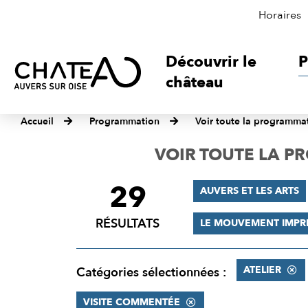
Horaires
Découvrir le
P
château
Accueil
Programmation
Voir toute la programma
VOIR TOUTE LA 
29
FILTRER
AUVERS ET LES ARTS
LES
RÉSULTATS
LE MOUVEMENT IMPR
RÉSULTATS
ATELIER
Catégories sélectionnées :
VISITE COMMENTÉE