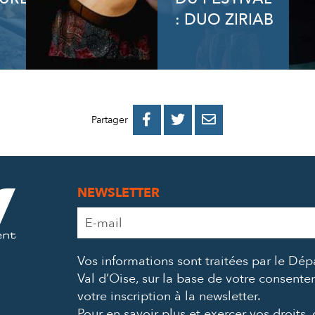
: DUO ZIRIAB
PARTAGER
PARTAGER
PARTAGER



Partager
SUR
SUR
PAR
FACEBOOK
TWITTER
E-
NEWSLETTER
MAIL
Adresse
e-
mail
Vos informations sont traitées par le Dé
*
Val d’Oise, sur la base de votre consent
votre inscription à la newsletter.
Pour en savoir plus et exercer vos droits,