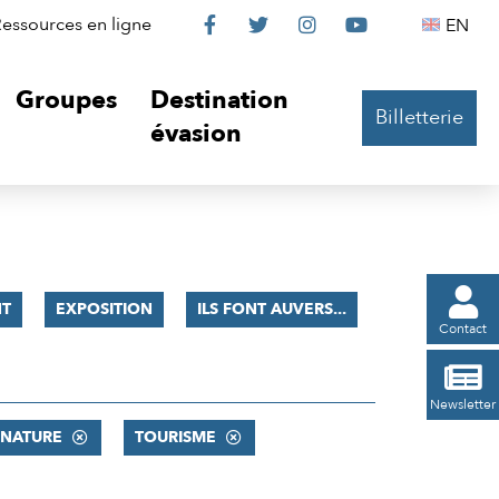
Le
Le
Le
Le
Englis
essources en ligne
EN




Château
Château
Château
Château
Groupes
Destination
Billetterie
sur
sur
sur
sur
évasion
Facebook
Twitter
Instagram
YouTube

T
EXPOSITION
ILS FONT AUVERS...
Contact

Newsletter
 NATURE
TOURISME