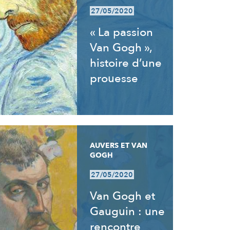
27/05/2020
« La passion
Van Gogh »,
histoire d’une
prouesse
AUVERS ET VAN
GOGH
27/05/2020
Van Gogh et
Gauguin : une
rencontre