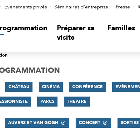
Evènements privés
Séminaires d'entreprise
Presse
R
rogrammation
Préparer sa
Familles
visite
tion
PROGRAMMATION
CHÂTEAU
CINÉMA
CONFÉRENCE
EVÈNEMEN
ESSIONNISTE
PARCS
THÉÂTRE
AUVERS ET VAN GOGH
CONCERT
SORTIES