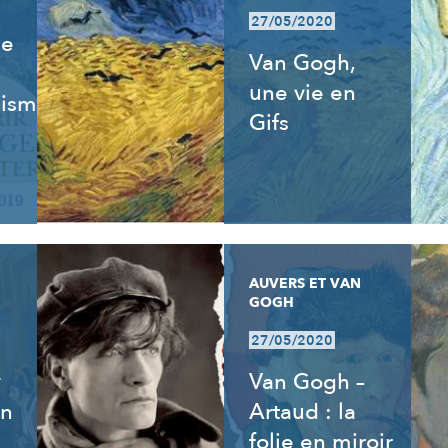
27/05/2020
de
Van Gogh,
une vie en
isme,
Gifs
AUVERS ET VAN
GOGH
27/05/2020
y
Van Gogh –
an
Artaud : la
folie en miroir