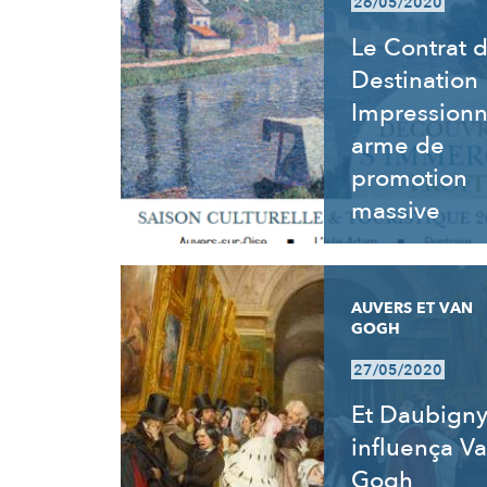
26/05/2020
Le Contrat 
Destination
Impressionn
arme de
promotion
massive
AUVERS ET VAN
GOGH
27/05/2020
Et Daubign
influença V
Gogh