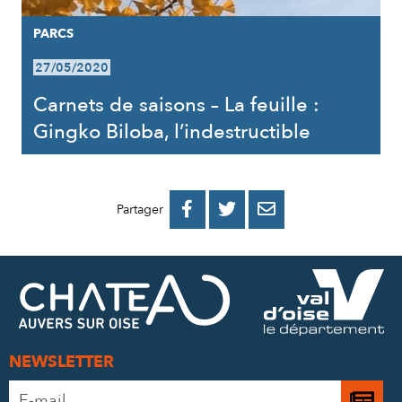
PARCS
27/05/2020
Carnets de saisons – La feuille :
Gingko Biloba, l’indestructible
PARTAGER
PARTAGER
PARTAGER



Partager
SUR
SUR
PAR
FACEBOOK
TWITTER
E-
MAIL
NEWSLETTER
Adresse
Je
