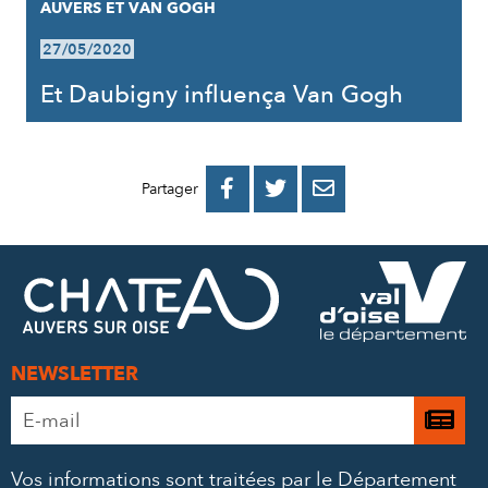
AUVERS ET VAN GOGH
27/05/2020
Et Daubigny influença Van Gogh
PARTAGER
PARTAGER
PARTAGER



Partager
SUR
SUR
PAR
FACEBOOK
TWITTER
E-
MAIL
NEWSLETTER
Adresse
Je

e-
m’
mail
Vos informations sont traitées par le Département