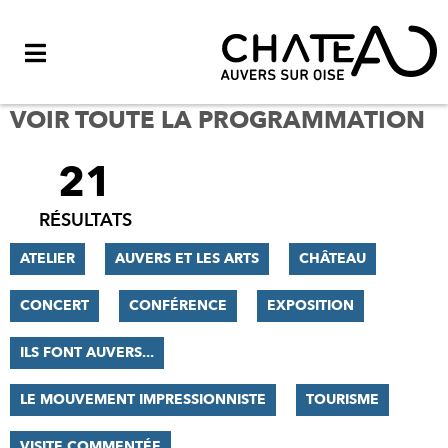
Menu
VOIR TOUTE LA PROGRAMMATION
21
FILTRER
LES
RÉSULTATS
RÉSULTATS
ATELIER
AUVERS ET LES ARTS
CHÂTEAU
CONCERT
CONFÉRENCE
EXPOSITION
ILS FONT AUVERS...
LE MOUVEMENT IMPRESSIONNISTE
TOURISME
VISITE COMMENTÉE