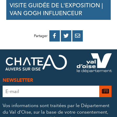
VISITE GUIDÉE DE L'EXPOSITION |
VAN GOGH INFLUENCEUR
PARTAGER
PARTAGER
PARTAGER



Partager
SUR
SUR
PAR
FACEBOOK
TWITTER
E-
MAIL
NEWSLETTER
Adresse
Je

e-
m’
mail
Vos informations sont traitées par le Département
à
*
du Val d’Oise, sur la base de votre consentement,
la