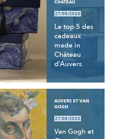
CHÂTEAU
27/05/2020
Le top 5 des
cadeaux
made in
Château
d’Auvers
AUVERS ET VAN
GOGH
27/05/2020
Van Gogh et