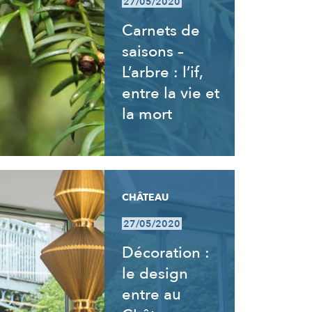
27/05/2020
Carnets de
saisons –
L’arbre : l’if,
entre la vie et
la mort
CHÂTEAU
27/05/2020
Décoration :
le design
entre au