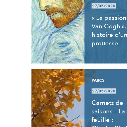
27/05/2020
« La passion
Van Gogh »,
histoire d’u
prouesse
PARCS
27/05/2020
Carnets de
saisons – La
feuille :