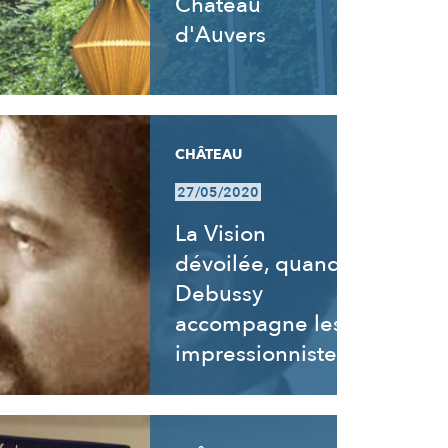
Château
d'Auvers
CHÂTEAU
27/05/2020
La Vision
dévoilée, quand
Debussy
accompagne les
impressionnistes