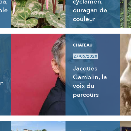
ba,
cyclamen,
ble
ouragan de
couleur
CHÂTEAU
27/05/2020
Jacques
y
Gamblin, la
an
voix du
parcours