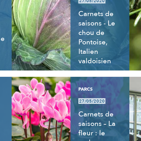
27/05/2020
Carnets de
saisons - Le
chou de
ne
Pontoise,
Italien
valdoisien
PARCS
27/05/2020
Carnets de
saisons – La
fleur : le