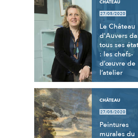
CHÂTEAU
27/05/2020
Le Château
d'Auvers da
tous ses éta
: les chefs-
d’œuvre de
l’atelier
CHÂTEAU
27/05/2020
Peintures
murales du