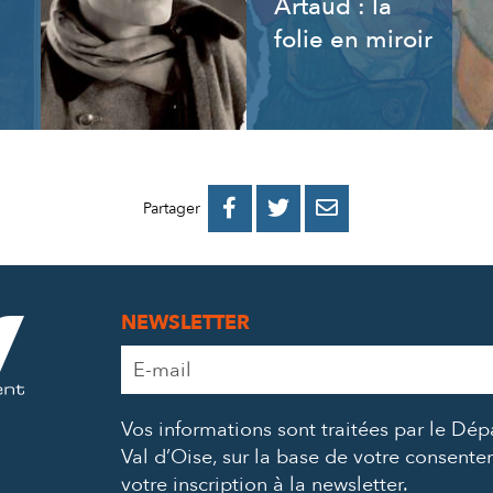
Artaud : la
folie en miroir
PARTAGER
PARTAGER
PARTAGER



Partager
SUR
SUR
PAR
FACEBOOK
TWITTER
E-
NEWSLETTER
MAIL
Adresse
e-
mail
Vos informations sont traitées par le Dé
*
Val d’Oise, sur la base de votre consent
votre inscription à la newsletter.