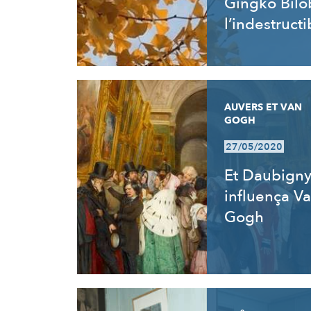
Gingko Bilo
l’indestructi
AUVERS ET VAN
GOGH
27/05/2020
Et Daubign
influença V
Gogh