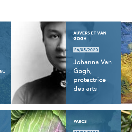
AUVERS ET VAN
GOGH
26/05/2020
Johanna Van
 au
Gogh,
e
protectrice
des arts
PARCS