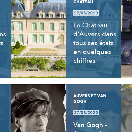
CHÂTEAU
27/05/2020
Le Château
ns
d'Auvers dans
ts
tous ses états
en quelques
chiffres
AUVERS ET VAN
GOGH
27/05/2020
Van Gogh –