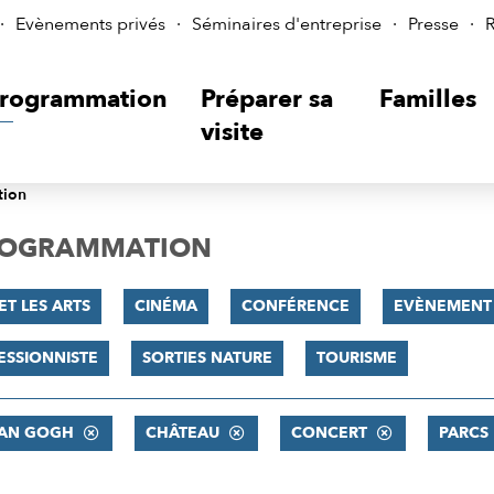
Evènements privés
Séminaires d'entreprise
Presse
R
rogrammation
Préparer sa
Familles
visite
tion
PROGRAMMATION
ET LES ARTS
CINÉMA
CONFÉRENCE
EVÈNEMENT
ESSIONNISTE
SORTIES NATURE
TOURISME
VAN GOGH
CHÂTEAU
CONCERT
PARCS