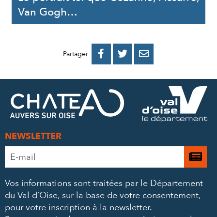
Van Gogh…
PARTAGER
PARTAGER
PARTAGER



Partager
SUR
SUR
PAR
FACEBOOK
TWITTER
E-
MAIL
NEWSLETTER
Adresse
Je

e-
m’
mail
Vos informations sont traitées par le Département
à
*
du Val d’Oise, sur la base de votre consentement,
la
pour votre inscription à la newsletter.