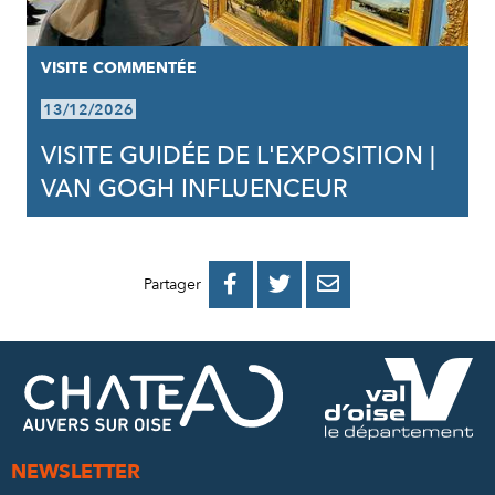
VISITE COMMENTÉE
13/12/2026
VISITE GUIDÉE DE L'EXPOSITION |
VAN GOGH INFLUENCEUR
PARTAGER
PARTAGER
PARTAGER



Partager
SUR
SUR
PAR
FACEBOOK
TWITTER
E-
MAIL
NEWSLETTER