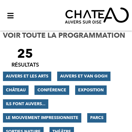
Menu
VOIR TOUTE LA PROGRAMMATION
25
FILTRER
LES
RÉSULTATS
RÉSULTATS
AUVERS ET LES ARTS
AUVERS ET VAN GOGH
CHÂTEAU
CONFÉRENCE
EXPOSITION
ILS FONT AUVERS...
LE MOUVEMENT IMPRESSIONNISTE
PARCS
SORTIES NATURE
THÉÂTRE