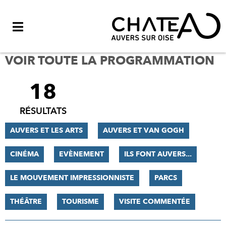
Menu
VOIR TOUTE LA PROGRAMMATION
18
FILTRER
LES
RÉSULTATS
RÉSULTATS
AUVERS ET LES ARTS
AUVERS ET VAN GOGH
CINÉMA
EVÈNEMENT
ILS FONT AUVERS...
LE MOUVEMENT IMPRESSIONNISTE
PARCS
THÉÂTRE
TOURISME
VISITE COMMENTÉE