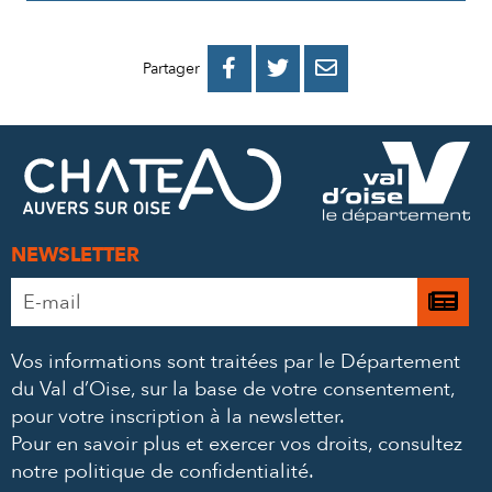
PARTAGER
PARTAGER
PARTAGER



Partager
SUR
SUR
PAR
FACEBOOK
TWITTER
E-
MAIL
NEWSLETTER
Adresse
Je

e-
m’
mail
Vos informations sont traitées par le Département
à
*
du Val d’Oise, sur la base de votre consentement,
la
pour votre inscription à la newsletter.
ne
Pour en savoir plus et exercer vos droits,
consultez
notre politique de confidentialité
.