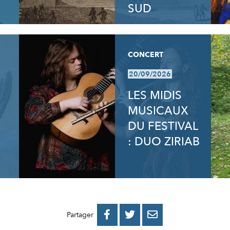
SUD
CONCERT
20/09/2026
LES MIDIS
MUSICAUX
DU FESTIVAL
: DUO ZIRIAB
PARTAGER
PARTAGER
PARTAGER



Partager