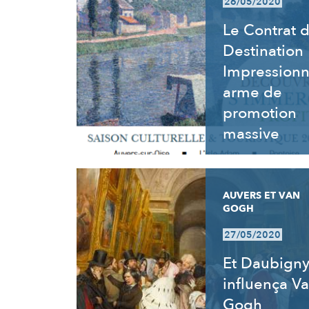
26/05/2020
Le Contrat 
Destination
Impressionn
arme de
promotion
massive
AUVERS ET VAN
GOGH
27/05/2020
Et Daubign
influença V
Gogh