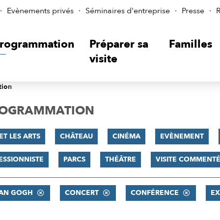
Evènements privés
Séminaires d'entreprise
Presse
R
rogrammation
Préparer sa
Familles
visite
tion
PROGRAMMATION
ET LES ARTS
CHÂTEAU
CINÉMA
EVÈNEMENT
ESSIONNISTE
PARCS
THÉÂTRE
VISITE COMMENT
VAN GOGH
CONCERT
CONFÉRENCE
EX