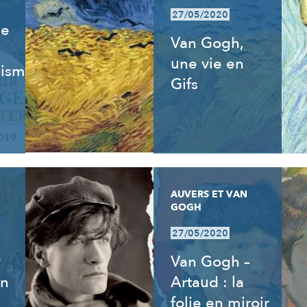
27/05/2020
de
Van Gogh,
une vie en
isme,
Gifs
AUVERS ET VAN
GOGH
27/05/2020
y
Van Gogh –
an
Artaud : la
folie en miroir