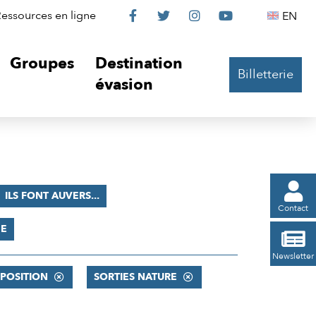
Le
Le
Le
Le
Englis
essources en ligne
EN




Château
Château
Château
Château
Groupes
Destination
Billetterie
sur
sur
sur
sur
évasion
Facebook
Twitter
Instagram
YouTube

ILS FONT AUVERS...
Contact
ÉE

Newsletter
POSITION
SORTIES NATURE