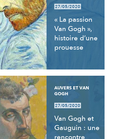
27/05/2020
« La passion
Van Gogh »,
histoire d’une
prouesse
AUVERS ET VAN
GOGH
27/05/2020
Van Gogh et
Gauguin : une
rencontre