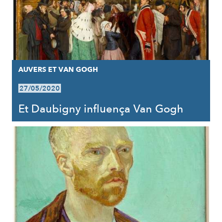
AUVERS ET VAN GOGH
27/05/2020
Et Daubigny influença Van Gogh