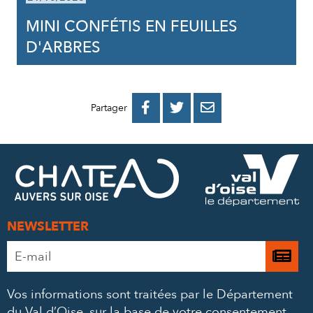
MINI CONFÉTIS EN FEUILLES
D'ARBRES
PARTAGER
PARTAGER
PARTAGER



Partager
SUR
SUR
PAR
FACEBOOK
TWITTER
E-
MAIL
NEWSLETTER
Adresse
Je

e-
m’
mail
Vos informations sont traitées par le Département
à
*
du Val d’Oise, sur la base de votre consentement,