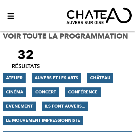
Menu
VOIR TOUTE LA PROGRAMMATION
32
FILTRER
LES
RÉSULTATS
RÉSULTATS
ATELIER
AUVERS ET LES ARTS
CHÂTEAU
CINÉMA
CONCERT
CONFÉRENCE
EVÈNEMENT
ILS FONT AUVERS...
LE MOUVEMENT IMPRESSIONNISTE