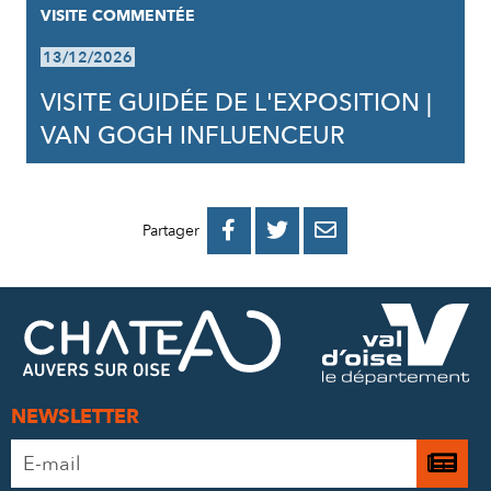
VISITE COMMENTÉE
13/12/2026
VISITE GUIDÉE DE L'EXPOSITION |
VAN GOGH INFLUENCEUR
PARTAGER
PARTAGER
PARTAGER



Partager
SUR
SUR
PAR
FACEBOOK
TWITTER
E-
MAIL
NEWSLETTER
Adresse
Je

e-