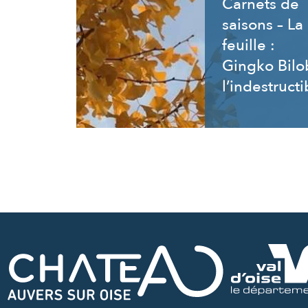
Carnets de
saisons – La
feuille :
Gingko Bilo
l’indestructi