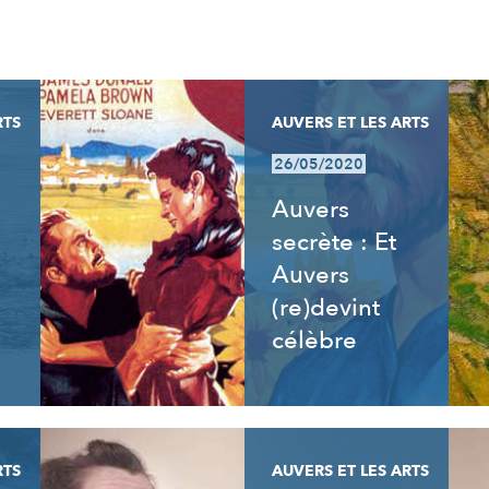
RTS
AUVERS ET LES ARTS
26/05/2020
Auvers
secrète : Et
Auvers
(re)devint
célèbre
RTS
AUVERS ET LES ARTS