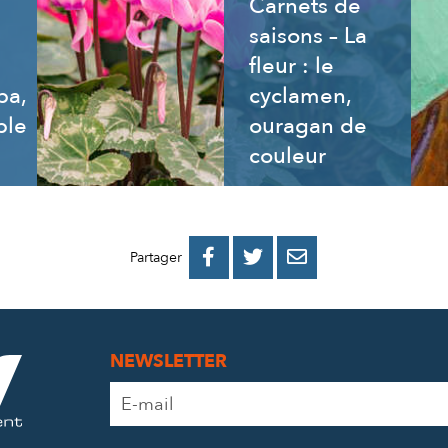
Carnets de
saisons – La
fleur : le
ba,
cyclamen,
ble
ouragan de
couleur
PARTAGER
PARTAGER
PARTAGER



Partager
SUR
SUR
PAR
FACEBOOK
TWITTER
E-
NEWSLETTER
MAIL
Adresse
e-
mail