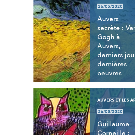
26/05/2020
Auvers
secrète : Va
Gogh à
Auvers,
derniers jou
dernières
oeuvres
AUVERS ET LES A
26/05/2020
Guillaume
Corneille :