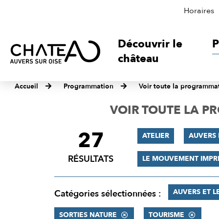
Horaires
Découvrir le
P
château
Accueil
Programmation
Voir toute la programma
VOIR TOUTE LA 
27
FILTRER
ATELIER
AUVERS
LES
RÉSULTATS
LE MOUVEMENT IMPR
RÉSULTATS
AUVERS ET L
Catégories sélectionnées :
SORTIES NATURE
TOURISME