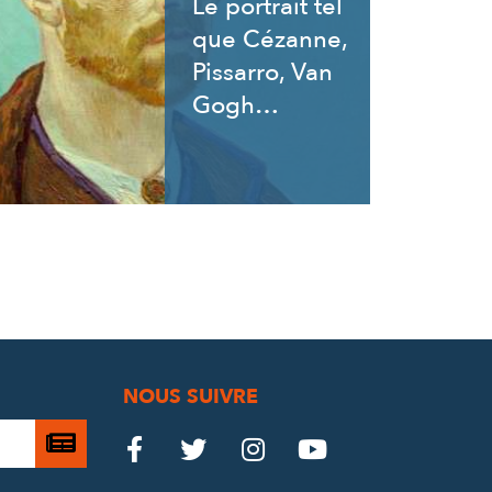
Le portrait tel
que Cézanne,
Pissarro, Van
Gogh…
NOUS SUIVRE
Je

Le
Le
Le
Le




m’abonne