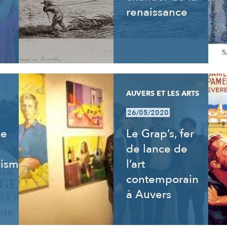
renaissance
AUVERS ET LES ARTS
26/05/2020
de
Le Grap’s, fer
de lance de
isme,
l’art
contemporain
à Auvers