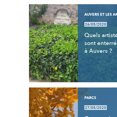
AUVERS ET LES A
26/05/2020
Quels artist
sont enterré
à Auvers ?
PARCS
27/05/2020