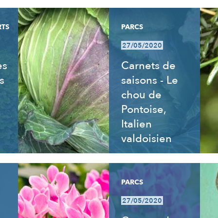
RTS
PARCS
27/05/2020
es
Carnets de
s
saisons - Le
chou de
Pontoise,
Italien
valdoisien
PARCS
27/05/2020