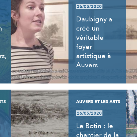
26/05/2020
Daubigny a
n
créé un
véritable
foyer
rs,
artistique à
Auvers
RTS
AUVERS ET LES ARTS
26/05/2020
Le Botin : le
chantier de la