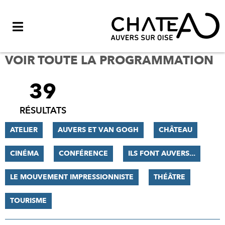
Menu
VOIR TOUTE LA PROGRAMMATION
39
FILTRER
LES
RÉSULTATS
RÉSULTATS
ATELIER
AUVERS ET VAN GOGH
CHÂTEAU
CINÉMA
CONFÉRENCE
ILS FONT AUVERS...
LE MOUVEMENT IMPRESSIONNISTE
THÉÂTRE
TOURISME