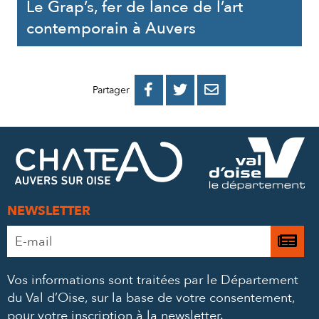
Le Grap’s, fer de lance de l’art
contemporain à Auvers
PARTAGER
PARTAGER
PARTAGER



Partager
SUR
SUR
PAR
FACEBOOK
TWITTER
E-
MAIL
NEWSLETTER
Adresse
Je

e-
m’
mail
Vos informations sont traitées par le Département
à
*
du Val d’Oise, sur la base de votre consentement,
la
pour votre inscription à la newsletter.