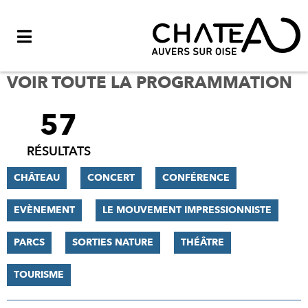
Menu
VOIR TOUTE LA PROGRAMMATION
57
FILTRER
LES
RÉSULTATS
RÉSULTATS
CHÂTEAU
CONCERT
CONFÉRENCE
EVÈNEMENT
LE MOUVEMENT IMPRESSIONNISTE
PARCS
SORTIES NATURE
THÉÂTRE
TOURISME