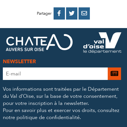
PARTAGER
PARTAGER
PARTAGER



Partager
SUR
SUR
PAR
FACEBOOK
TWITTER
E-
MAIL
NEWSLETTER
Adresse
Je

e-
m’
mail
Vos informations sont traitées par le Département
à
*
du Val d’Oise, sur la base de votre consentement,
la
pour votre inscription à la newsletter.
ne
Pour en savoir plus et exercer vos droits,
consultez
notre politique de confidentialité
.